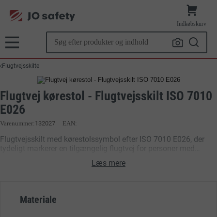
Indkøbskurv
Flugtvejsskilte
Flugtvej kørestol - Flugtvejsskilt ISO 7010
E026
Varenummer
132027
EAN:
Flugtvejsskilt med kørestolssymbol efter ISO 7010 E026, der
tydeligt markerer en tilgængelig flugtvej for personer med
nedsat mobilitet. Det internationale symbol sikrer høj
Læs mere
genkendelighed på tværs af sprog og miljøer og er velegnet til
virksomheder, institutioner og offentlige bygninger, hvor sikker
evakuering
og korrekt skiltning er afgørende.
Materiale