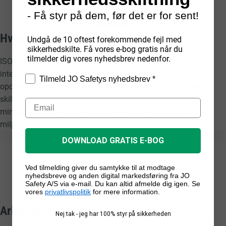
- Få styr på dem, før det er for sent!
Hvad er ISO?
Undgå de 10 oftest forekommende fejl med
sikkerhedskilte. Få vores e-bog gratis når du
tilmelder dig vores nyhedsbrev nedenfor.
ISO (International Organization for Standardization) er en
internationale organisation, der arbejder med at skabe og
Tilmeld JO Safetys nyhedsbrev *
opdatere standarder. Standarder der sikrer f.eks. ensartet
skiltning, der forstås af alle uanset sprogkundskaber, dette
mindsker risikoen for personskade, sundhedsfare og
miljøforurening.
DOWNLOAD GRATIS E-BOG
Ved tilmelding giver du samtykke til at modtage
nyhedsbreve og anden digital markedsføring fra JO
Safety A/S via e-mail. Du kan altid afmelde dig igen. Se
vores
privatlivspolitik
for mere information.
Arbejdstilsynet og Dansk Standard
Nej tak - jeg har 100% styr på sikkerheden