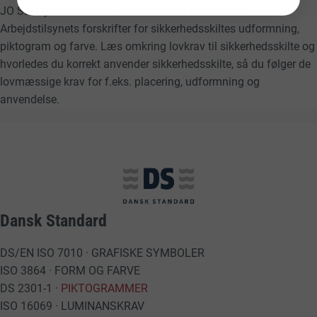
JO Safety’s standard
sikkerhedsskilte
overholder
Arbejdstilsynets forskrifter for sikkerhedsskiltes udformning,
piktogram og farve. Læs omkring lovkrav til sikkerhedsskilte og
hvorledes du korrekt anvender sikkerhedsskilte, så du følger de
lovmæssige krav for f.eks. placering, udformning og
anvendelse.
Dansk Standard
DS/EN ISO 7010 · GRAFISKE SYMBOLER
ISO 3864 · FORM OG FARVE
DS 2301-1 ·
PIKTOGRAMMER
ISO 16069 · LUMINANSKRAV