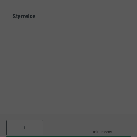
Størrelse
As
low