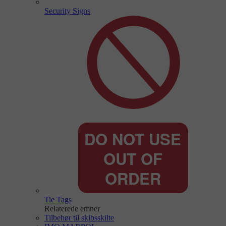
Security Signs
Tie Tags
Relaterede emner
Tilbehør til skibsskilte