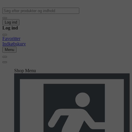
Log ind
Log ind
Favoritter
Indkøbskurv
Menu
Shop Menu