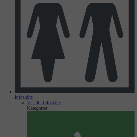
Infoskilte
Vis alt i Infoskilte
Kategorier