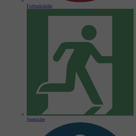
Forbudsskilte
Nødskilte