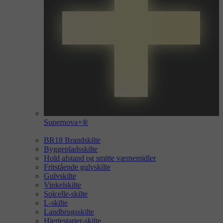
Supernova+®
BR18 Brandskilte
Byggepladsskilte
Hold afstand og smitte værnemidler
Fritstående gulvskilte
Gulvskilte
Vinkelskilte
Solcelle-skilte
L-skilte
Landbrugsskilte
Hjertestarter-skilte