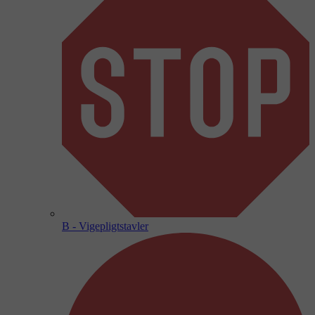
B - Vigepligtstavler