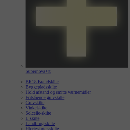
Supernova+®
BR18 Brandskilte
Byggepladsskilte
Hold afstand og smitte værnemidler
Fritstående gulvskilte
Gulvskilte
Vinkelskilte
Solcelle-skilte
L-skilte
Landbrugsskilte
Hjertestarter-skilte