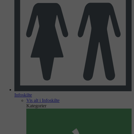
Infoskilte
Vis alt i Infoskilte
Kategorier