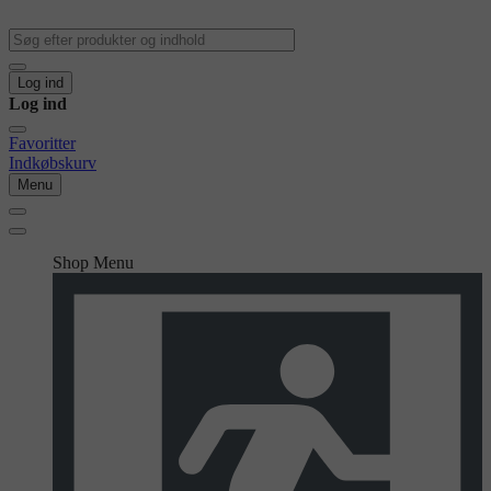
Log ind
Log ind
Favoritter
Indkøbskurv
Menu
Shop Menu