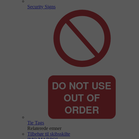
Security Signs
Tie Tags
Relaterede emner
Tilbehør til skibsskilte