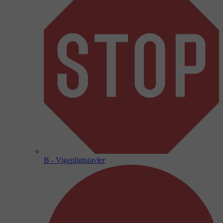
B - Vigepligtstavler