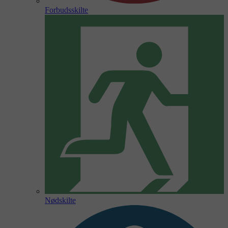
Forbudsskilte
Nødskilte