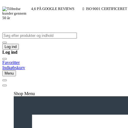
4,6 PÅ GOOGLE REVIEWS
ISO 9001 CERTIFICERET
Log ind
Log ind
Favoritter
Indkøbskurv
Menu
Shop Menu