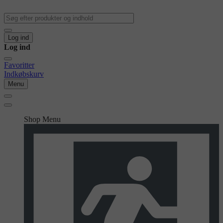
Log ind
Log ind
Favoritter
Indkøbskurv
Menu
Shop Menu