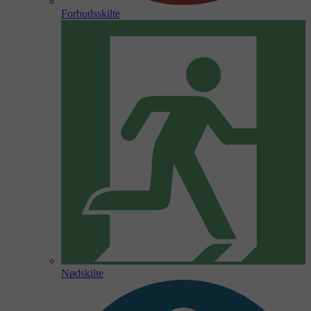
Forbudsskilte
Nødskilte