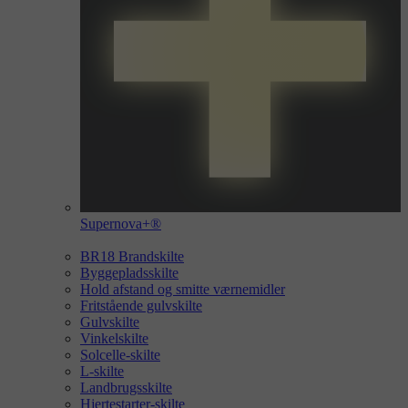
Supernova+®
BR18 Brandskilte
Byggepladsskilte
Hold afstand og smitte værnemidler
Fritstående gulvskilte
Gulvskilte
Vinkelskilte
Solcelle-skilte
L-skilte
Landbrugsskilte
Hjertestarter-skilte