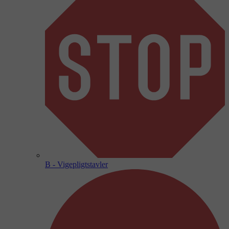
B - Vigepligtstavler