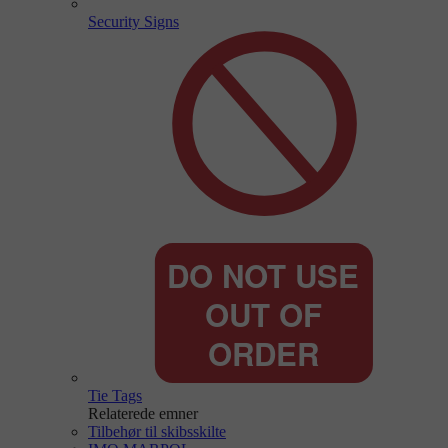
Security Signs
Tie Tags
Relaterede emner
Tilbehør til skibsskilte