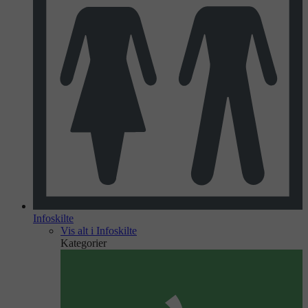
Infoskilte
Vis alt i Infoskilte
Kategorier