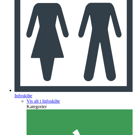
Infoskilte
Vis alt i Infoskilte
Kategorier