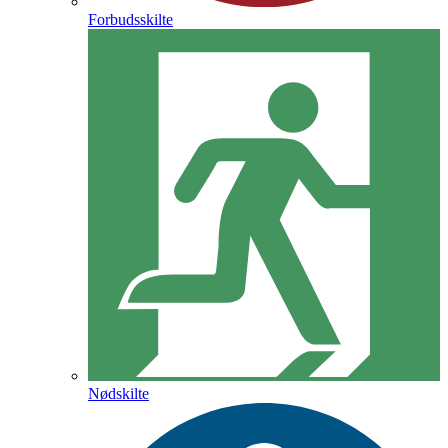
Forbudsskilte
Nødskilte