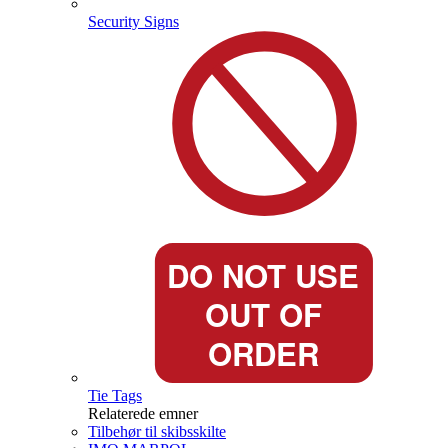
Security Signs
Tie Tags
Relaterede emner
Tilbehør til skibsskilte