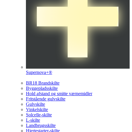
Supernova+®
BR18 Brandskilte
Byggepladsskilte
Hold afstand og smitte værnemidler
Fritstående gulvskilte
Gulvskilte
Vinkelskilte
Solcelle-skilte
L-skilte
Landbrugsskilte
Hjertestarter-skilte