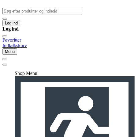
Log ind
Log ind
Favoritter
Indkøbskurv
Menu
Shop Menu