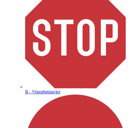
B - Vigepligtstavler