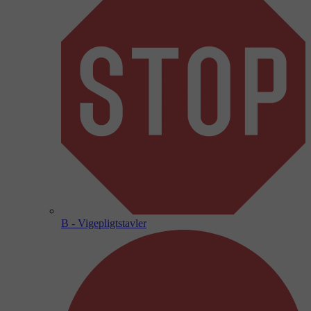
B - Vigepligtstavler