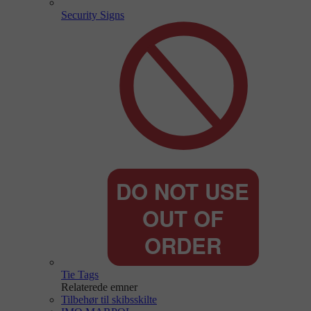
Security Signs
Tie Tags
Relaterede emner
Tilbehør til skibsskilte