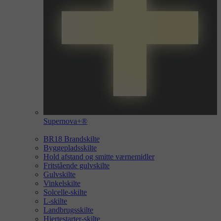
Supernova+®
BR18 Brandskilte
Byggepladsskilte
Hold afstand og smitte værnemidler
Fritstående gulvskilte
Gulvskilte
Vinkelskilte
Solcelle-skilte
L-skilte
Landbrugsskilte
Hjertestarter-skilte