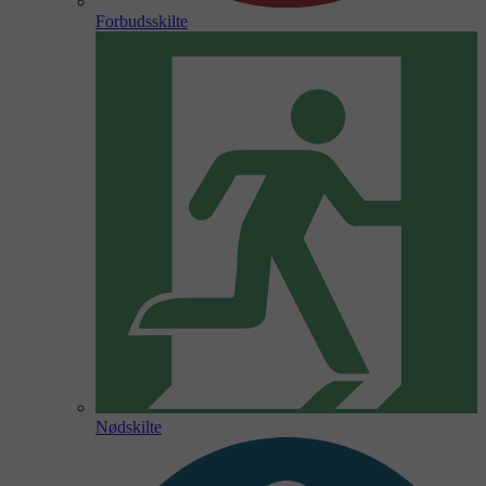
Forbudsskilte
Nødskilte