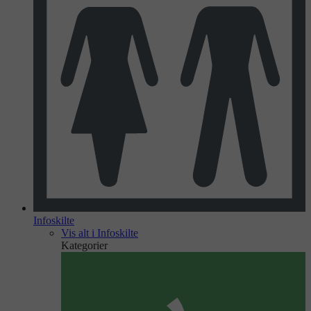
Infoskilte
Vis alt i Infoskilte
Kategorier