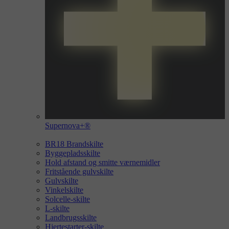
Supernova+®
BR18 Brandskilte
Byggepladsskilte
Hold afstand og smitte værnemidler
Fritstående gulvskilte
Gulvskilte
Vinkelskilte
Solcelle-skilte
L-skilte
Landbrugsskilte
Hjertestarter-skilte