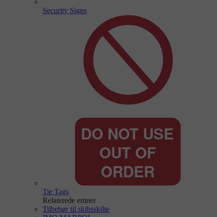
Security Signs
Tie Tags
Relaterede emner
Tilbehør til skibsskilte