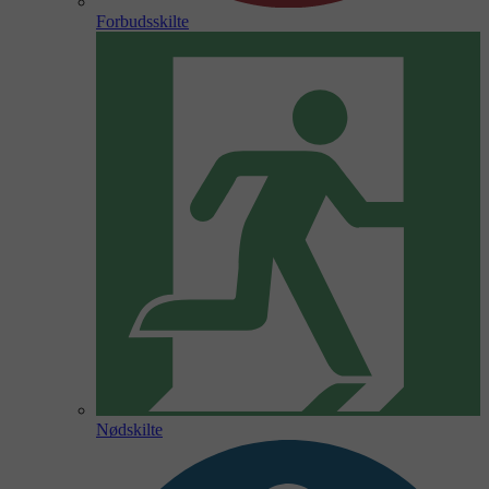
Forbudsskilte
Nødskilte