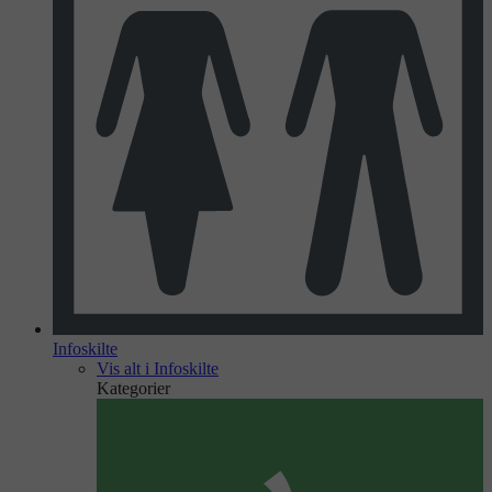
Infoskilte
Vis alt i Infoskilte
Kategorier