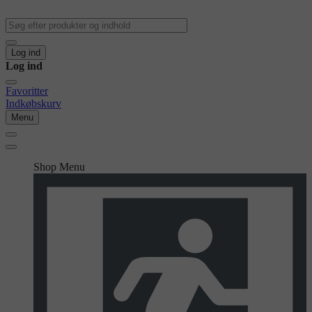
Log ind
Log ind
Favoritter
Indkøbskurv
Menu
Shop Menu