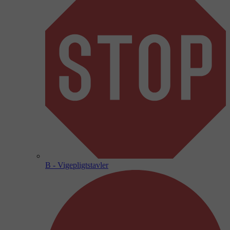
B - Vigepligtstavler