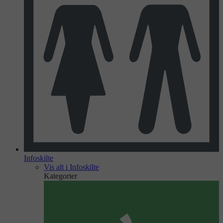
Infoskilte
Vis alt i Infoskilte
Kategorier