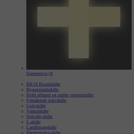
Supernova+®
BR18 Brandskilte
Byggepladsskilte
Hold afstand og smitte værnemidler
Fritstående gulvskilte
Gulvskilte
Vinkelskilte
Solcelle-skilte
L-skilte
Landbrugsskilte
Hjertestarter-skilte