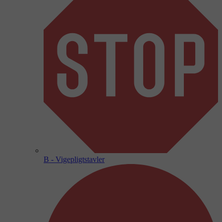
B - Vigepligtstavler