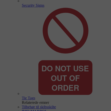
Security Signs
Tie Tags
Relaterede emner
Tilbehør til skibsskilte