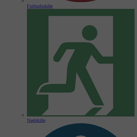
Forbudsskilte
Nødskilte