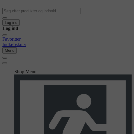
Log ind
Log ind
Favoritter
Indkøbskurv
Menu
Shop Menu