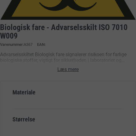
Biologisk fare - Advarselsskilt ISO 7010
W009
Varenummer
A367
EAN:
Advarselsskiltet Biologisk fare signalerer risikoen for farlige
biologiske stoffer, vigtigt for sikkerheden i laboratorier og
arbejdsområder. Symbolet er i overensstemmelse med
Læs mere
ISO7010. Skiltet findes i flere materialer og størrelser.
Materiale
Størrelse