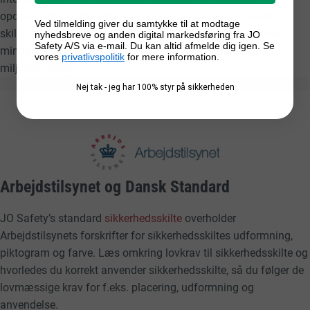
opdatere standarder. Standarder der sikrer f.eks. ensartet
Ved tilmelding giver du samtykke til at modtage
skiltning, der forstås af alle uanset sprogkundskaber, dette
nyhedsbreve og anden digital markedsføring fra JO
Safety A/S via e-mail. Du kan altid afmelde dig igen. Se
mindsker risikoen for personskade, sundhedsfare og
vores
privatlivspolitik
for mere information.
miljøforurening.
Nej tak - jeg har 100% styr på sikkerheden
Arbejdstilsynet og Dansk Standard
JO Safety’s standard
sikkerhedsskilte
overholder
Arbejdstilsynets forskrifter for sikkerhedsskiltes udformning,
piktogram og farve. Læs omkring lovkrav til sikkerhedsskilte og
hvorledes du korrekt anvender sikkerhedsskilte, så du følger de
lovmæssige krav for f.eks. placering, udformning og
anvendelse.