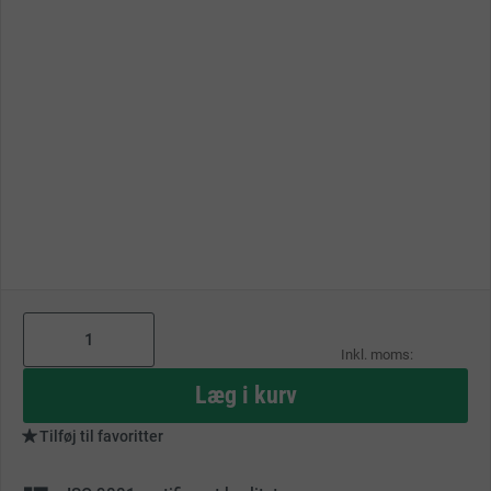
As
low
as
Læg i kurv
Tilføj til favoritter