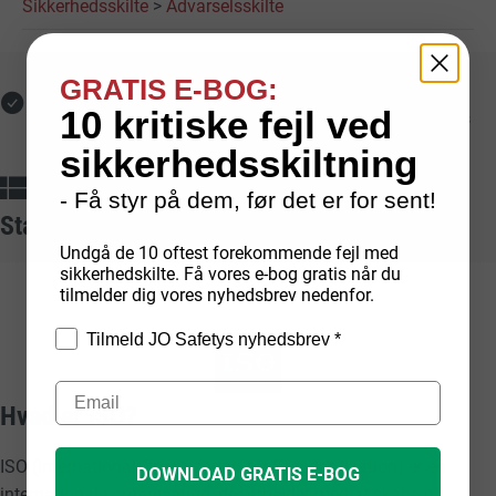
Sikkerhedsskilte
>
Advarselsskilte
GRATIS E-BOG:
Fri fragt med GLS
Hurtig levering
10 kritiske fejl ved
Ved online køb på over
Lagerførte varer leveres
1.000 kr.
typisk på 1-2 hverdage
sikkerhedsskiltning
Dansk produktion
Sikker betaling
- Få styr på dem, før det er for sent!
Egenproducerede skilte fra
Med kort, mobilepay,
Standarder vi arbejder ud fra
dansk fabrik
faktura og EAN
Undgå de 10 oftest forekommende fejl med
sikkerhedskilte. Få vores e-bog gratis når du
tilmelder dig vores nyhedsbrev nedenfor.
Tilmeld JO Safetys nyhedsbrev *
Hvad er ISO?
ISO (International Organization for Standardization) er en
DOWNLOAD GRATIS E-BOG
internationale organisation, der arbejder med at skabe og