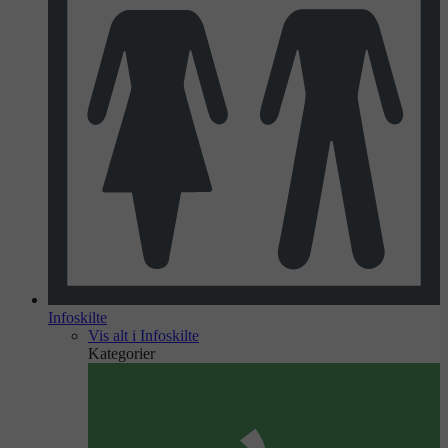
Infoskilte
Vis alt i Infoskilte
Kategorier