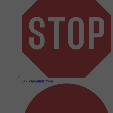
B - Vigepligtstavler