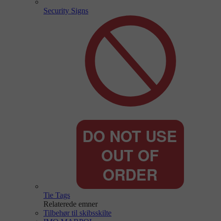
Security Signs
Tie Tags
Relaterede emner
Tilbehør til skibsskilte