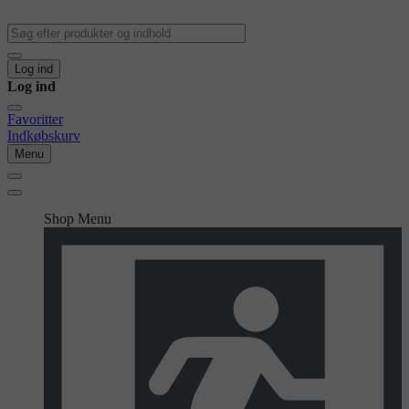
Log ind
Log ind
Favoritter
Indkøbskurv
Menu
Shop Menu