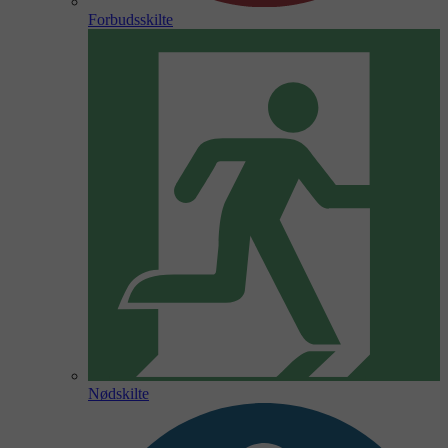
Forbudsskilte
Nødskilte