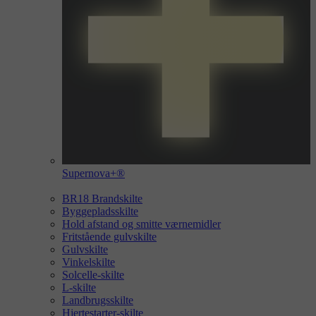
Supernova+®
BR18 Brandskilte
Byggepladsskilte
Hold afstand og smitte værnemidler
Fritstående gulvskilte
Gulvskilte
Vinkelskilte
Solcelle-skilte
L-skilte
Landbrugsskilte
Hjertestarter-skilte