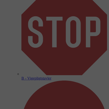
B - Vigepligtstavler