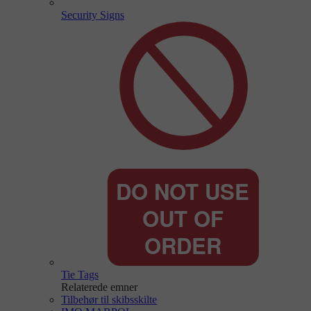
Security Signs
Tie Tags
Relaterede emner
Tilbehør til skibsskilte