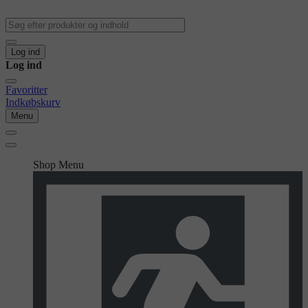
Log ind
Log ind
Favoritter
Indkøbskurv
Menu
Shop Menu