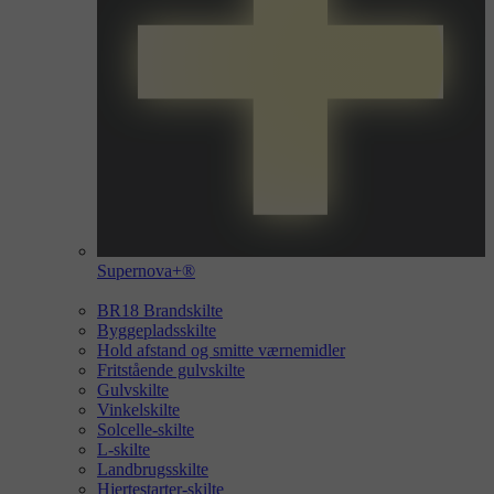
Supernova+®
BR18 Brandskilte
Byggepladsskilte
Hold afstand og smitte værnemidler
Fritstående gulvskilte
Gulvskilte
Vinkelskilte
Solcelle-skilte
L-skilte
Landbrugsskilte
Hjertestarter-skilte