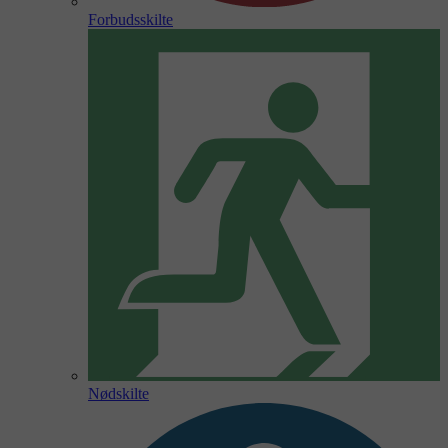
Forbudsskilte
Nødskilte