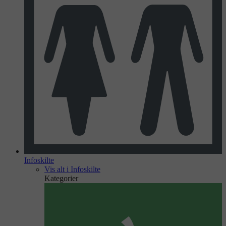
Infoskilte
Vis alt i Infoskilte
Kategorier