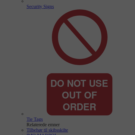
Security Signs
Tie Tags
Relaterede emner
Tilbehør til skibsskilte