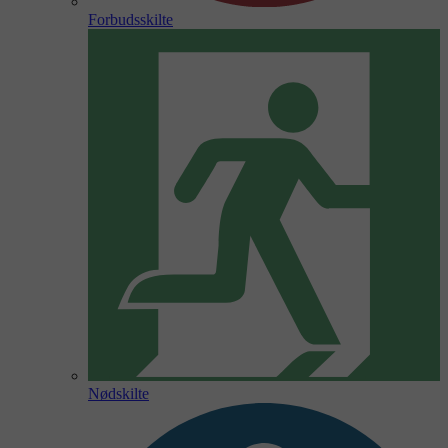
Forbudsskilte
Nødskilte