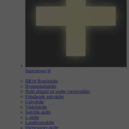
Supernova+®
BR18 Brandskilte
Byggepladsskilte
Hold afstand og smitte værnemidler
Fritstående gulvskilte
Gulvskilte
Vinkelskilte
Solcelle-skilte
L-skilte
Landbrugsskilte
Hjertestarter-skilte