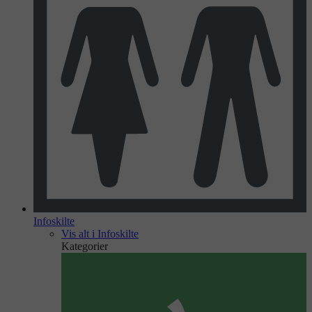
Infoskilte
Vis alt i Infoskilte
Kategorier