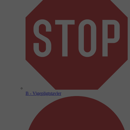
B - Vigepligtstavler