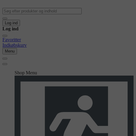
Log ind
Log ind
Favoritter
Indkøbskurv
Menu
Shop Menu