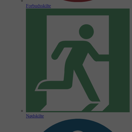
Forbudsskilte
Nødskilte