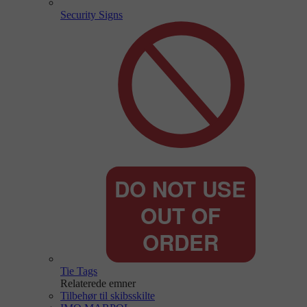
Security Signs
Tie Tags
Relaterede emner
Tilbehør til skibsskilte