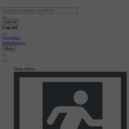
Log ind
Log ind
Favoritter
Indkøbskurv
Menu
Shop Menu