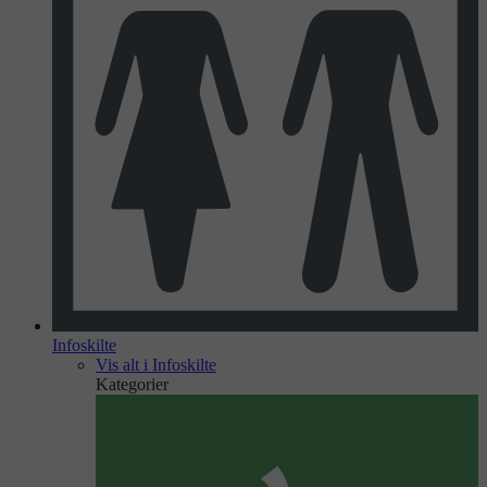
Infoskilte
Vis alt i Infoskilte
Kategorier