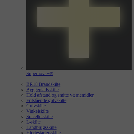
Supernova+®
BR18 Brandskilte
Byggepladsskilte
Hold afstand og smitte værnemidler
Fritstående gulvskilte
Gulvskilte
Vinkelskilte
Solcelle-skilte
L-skilte
Landbrugsskilte
Hjertestarter-skilte