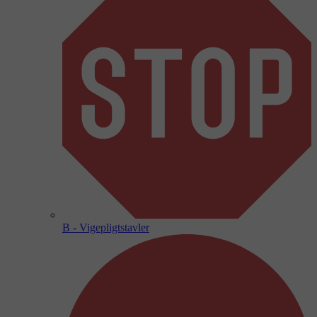
B - Vigepligtstavler