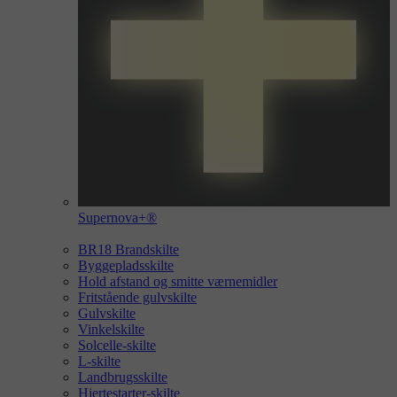
Supernova+®
BR18 Brandskilte
Byggepladsskilte
Hold afstand og smitte værnemidler
Fritstående gulvskilte
Gulvskilte
Vinkelskilte
Solcelle-skilte
L-skilte
Landbrugsskilte
Hjertestarter-skilte