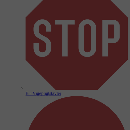
B - Vigepligtstavler