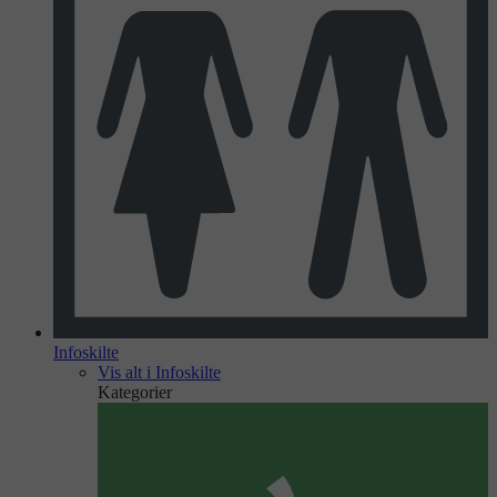
Infoskilte
Vis alt i Infoskilte
Kategorier