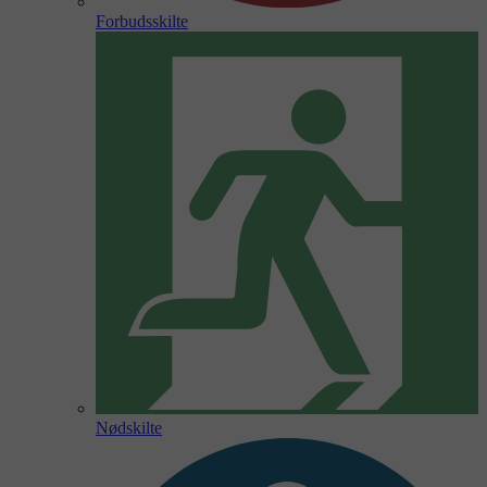
Forbudsskilte
Nødskilte