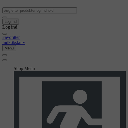
Log ind
Log ind
Favoritter
Indkøbskurv
Menu
Shop Menu