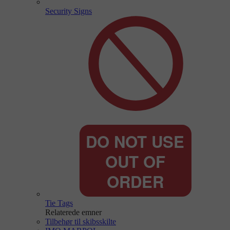
Security Signs
Tie Tags
Relaterede emner
Tilbehør til skibsskilte