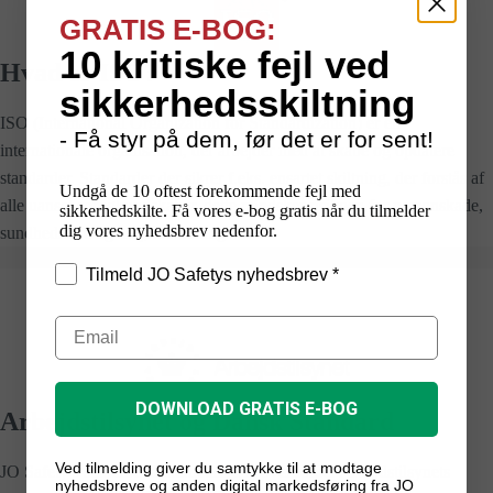
GRATIS E-BOG:
10 kritiske fejl ved
Hvad er ISO?
sikkerhedsskiltning
ISO (International Organization for Standardization) er en
- Få styr på dem, før det er for sent!
internationale organisation, der arbejder med at skabe og opdatere
standarder. Standarder der sikrer f.eks. ensartet skiltning, der forstås af
Undgå de 10 oftest forekommende fejl med
alle uanset sprogkundskaber, dette mindsker risikoen for personskade,
sikkerhedskilte. Få vores e-bog gratis når du tilmelder
dig vores nyhedsbrev nedenfor.
sundhedsfare og miljøforurening.
Tilmeld JO Safetys nyhedsbrev *
DOWNLOAD GRATIS E-BOG
Arbejdstilsynet og Dansk Standard
Ved tilmelding giver du samtykke til at modtage
JO Safety’s standard
sikkerhedsskilte
overholder Arbejdstilsynets
nyhedsbreve og anden digital markedsføring fra JO