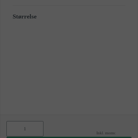
Størrelse
As
low