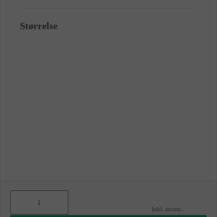
Størrelse
As
low