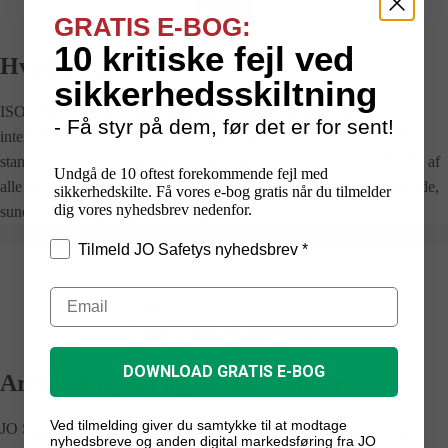
GRATIS E-BOG:
10 kritiske fejl ved
Hvad er ISO?
sikkerhedsskiltning
ISO (International Organization for Standardization) er en
- Få styr på dem, før det er for sent!
internationale organisation, der arbejder med at skabe og opdatere
standarder. Standarder der sikrer f.eks. ensartet skiltning, der forstås af
Undgå de 10 oftest forekommende fejl med
alle uanset sprogkundskaber, dette mindsker risikoen for personskade,
sikkerhedskilte. Få vores e-bog gratis når du tilmelder
dig vores nyhedsbrev nedenfor.
sundhedsfare og miljøforurening.
Tilmeld JO Safetys nyhedsbrev *
DOWNLOAD GRATIS E-BOG
Arbejdstilsynet og Dansk Standard
Ved tilmelding giver du samtykke til at modtage
JO Safety’s standard
sikkerhedsskilte
overholder Arbejdstilsynets
nyhedsbreve og anden digital markedsføring fra JO