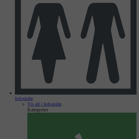
Infoskilte
Vis alt i Infoskilte
Kategorier