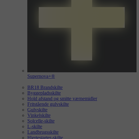
Supernova+®
BR18 Brandskilte
Byggepladsskilte
Hold afstand og smitte værnemidler
Fritstående gulvskilte
Gulvskilte
Vinkelskilte
Solcelle-skilte
L-skilte
Landbrugsskilte
Hjertestarter-skilte