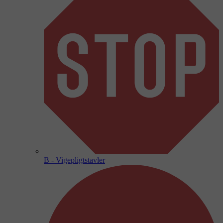
B - Vigepligtstavler