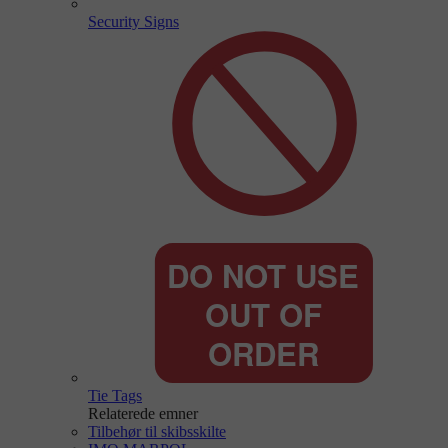
Security Signs
Tie Tags
Relaterede emner
Tilbehør til skibsskilte