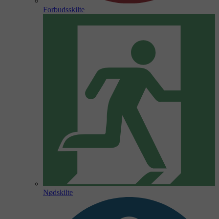
Forbudsskilte
Nødskilte