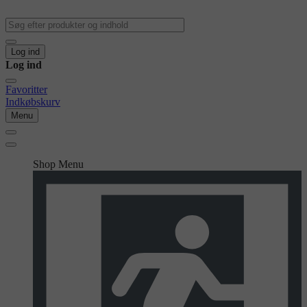
Log ind
Log ind
Favoritter
Indkøbskurv
Menu
Shop Menu