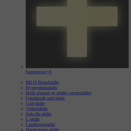
Supernova+®
BR18 Brandskilte
Byggepladsskilte
Hold afstand og smitte værnemidler
Fritstående gulvskilte
Gulvskilte
Vinkelskilte
Solcelle-skilte
L-skilte
Landbrugsskilte
Hjertestarter-skilte