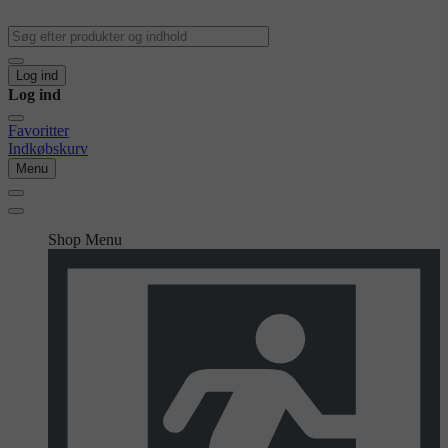
Log ind
Log ind
Favoritter
Indkøbskurv
Menu
Shop Menu