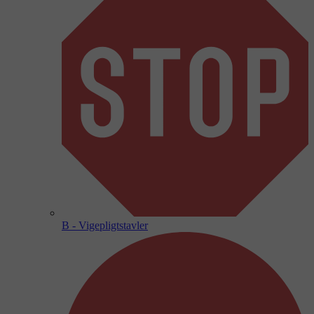
B - Vigepligtstavler