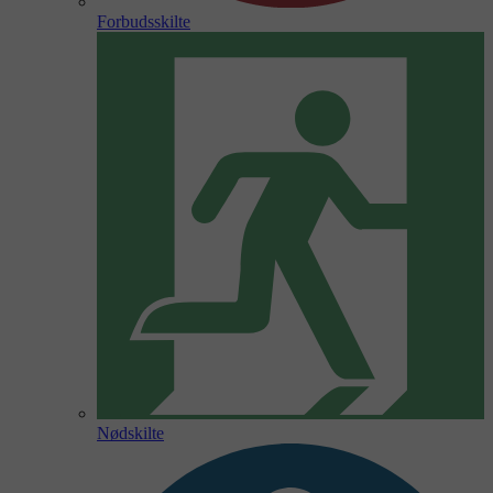
Forbudsskilte
Nødskilte