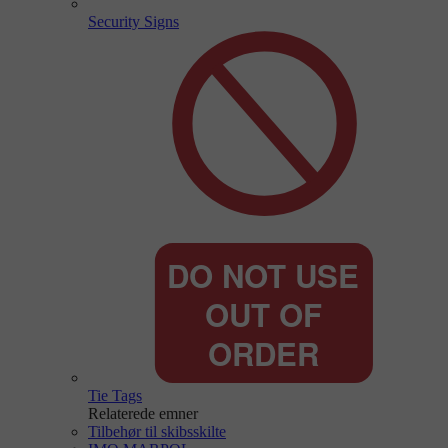
Security Signs
Tie Tags
Relaterede emner
Tilbehør til skibsskilte