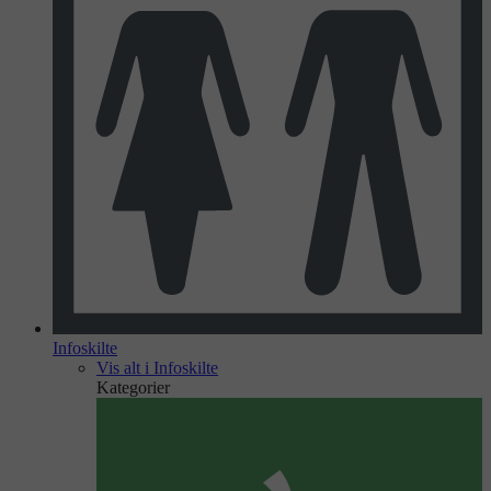
Infoskilte
Vis alt i Infoskilte
Kategorier