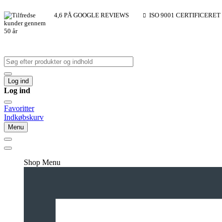
4,6 PÅ GOOGLE REVIEWS
ISO 9001 CERTIFICERET
Log ind
Log ind
Favoritter
Indkøbskurv
Menu
Shop Menu