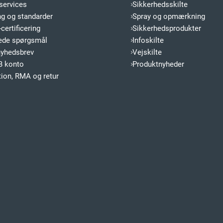
services
Sikkerhedsskilte
ng og standarder
Spray og opmærkning
certificering
Sikkerhedsprodukter
llede spørgsmål
Infoskilte
nyhedsbrev
Vejskilte
B konto
Produktnyheder
ion, RMA og retur