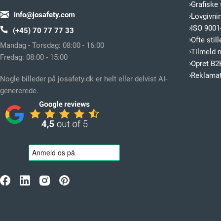
Grafiske 
info@josafety.com
Lovgivni
ISO 9001-
(+45) 70 77 77 33
Ofte sti
Mandag - Torsdag: 08:00 - 16:00
Tilmeld 
Fredag: 08:00 - 15:00
Opret B2
Reklamat
Nogle billeder på josafety.dk er helt eller delvist AI-
genererede.