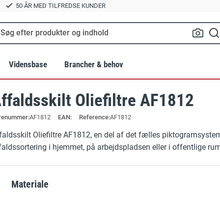
50 ÅR MED TILFREDSE KUNDER
Vidensbase
Brancher & behov
ffaldsskilt Oliefiltre AF1812
Standarder
Landbrug
Relatered
renummer
AF1812
EAN:
Reference:
AF1812
lte
BR18 Brandskilte
Tilbehør til 
er
Grafiske services
Byggeri og anlæg
faldsskilt Oliefiltre AF1812, en del af det fælles piktogramsystem t
Byggepladsskilte
Hvorfor vælg
faldssortering i hjemmet, på arbejdspladsen eller i offentlige ru
e
Hold afstand og smitte værnemidler
GRATIS EBOG:
Transport
Fritstående gulvskilte
OUTLET / 
Materiale
trien
Parkeringspladser
Gulvskilte
Samlingspun
®
Vinkelskilte
Ladestandere og elbilparkeri