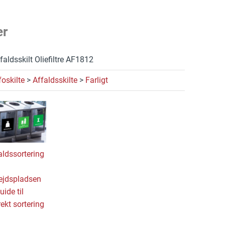
er
faldsskilt Oliefiltre AF1812
foskilte
>
Affaldsskilte
>
Farligt
aldssortering
ejdspladsen
uide til
rekt sortering