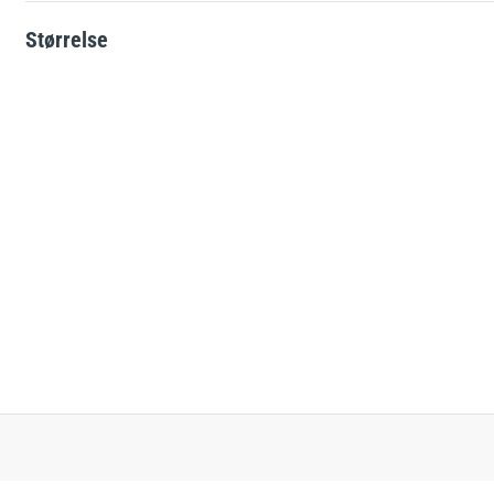
Solcelle-skilte
Størrelse
e
L-skilte
Landbrugsskilte
Hjertestarter-skilte
ATEX-skilte
Brandfare ved tørke
Glat vinter
Kemikalieskilte