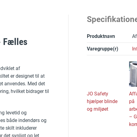
Specifikation
Produktnavn
Af
- Fælles
Varegruppe(r)
In
dviklet af
tet er designet til at
 det anvendes. Med det
ing, hvilket bidrager til
JO Safety
Aff
hjælper blinde
på
og miljøet
arb
ang levetid og
– G
ges både indendørs og
kor
e skilt inkluderer
r det synligt og let