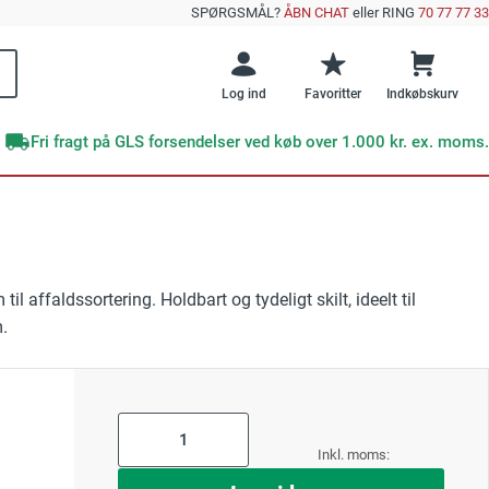
SPØRGSMÅL?
ÅBN CHAT
eller RING
70 77 77 33
Log ind
Favoritter
Indkøbskurv
Fri fragt på GLS forsendelser ved køb over 1.000 kr. ex. moms.
Brands
Offentlig sektor
e emner
skilte
DENFOIL
Veje og vejarbejde
il affaldssortering. Holdbart og tydeligt skilt, ideelt til
Supernova+
e efterlysende skilte?
GRATIS E-BOG
m.
 Undgå disse 10 kritiske fejl ved sikkerhedsskiltning
Skibe og færger
Undgå disse 10
RESTSALG
kritiske fejl med
Værksteder
sikkerhedsskilte
ktskilte
As
low
as
ng
Forår
Læs mere