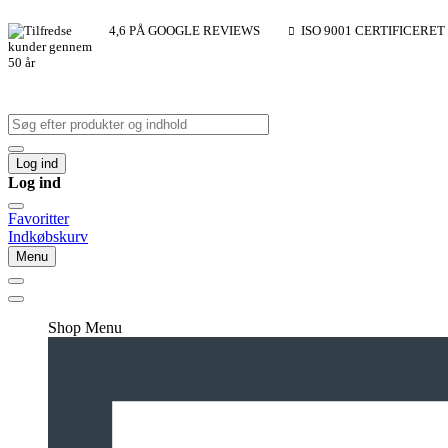
4,6 PÅ GOOGLE REVIEWS
ISO 9001 CERTIFICERET
Log ind
Log ind
Favoritter
Indkøbskurv
Menu
Shop Menu