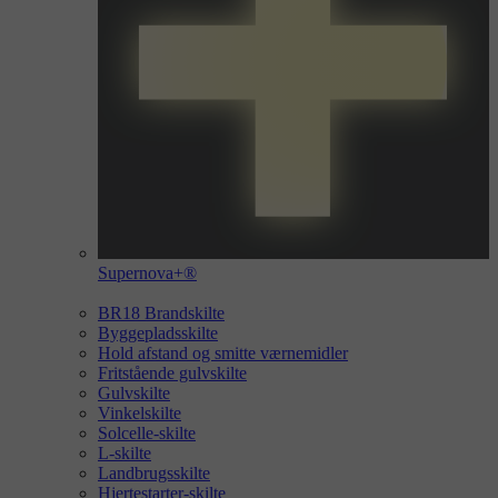
Supernova+®
BR18 Brandskilte
Byggepladsskilte
Hold afstand og smitte værnemidler
Fritstående gulvskilte
Gulvskilte
Vinkelskilte
Solcelle-skilte
L-skilte
Landbrugsskilte
Hjertestarter-skilte