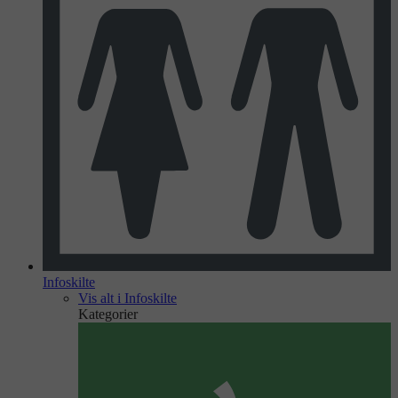
Infoskilte
Vis alt i Infoskilte
Kategorier