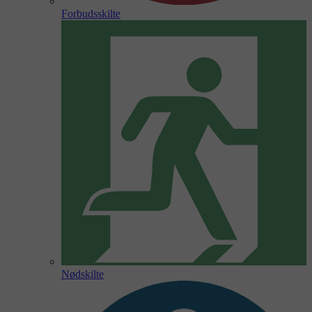
Forbudsskilte
Nødskilte