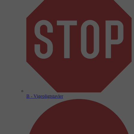
B - Vigepligtstavler