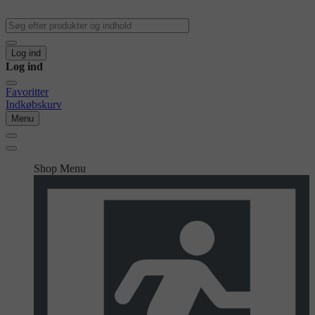
Log ind
Log ind
Favoritter
Indkøbskurv
Menu
Shop Menu