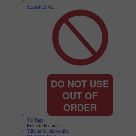
Security Signs
Tie Tags
Relaterede emner
Tilbehør til skibsskilte