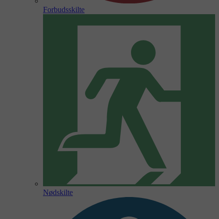
Forbudsskilte
Nødskilte