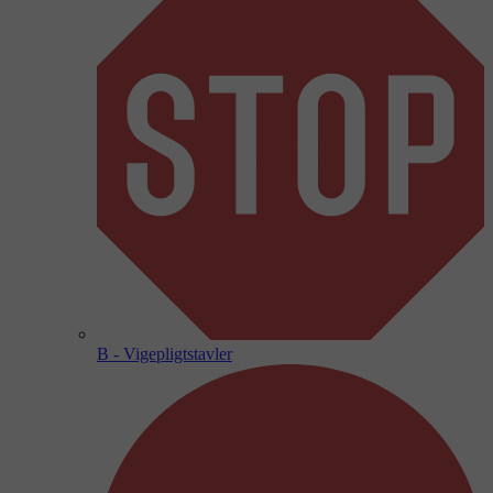
B - Vigepligtstavler