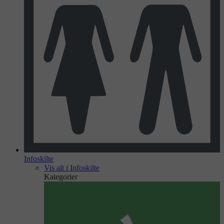
Infoskilte
Vis alt i Infoskilte
Kategorier