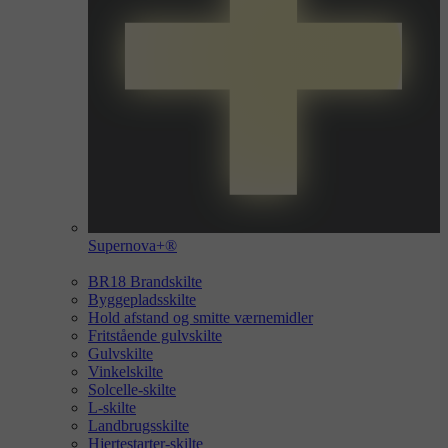
Supernova+®
BR18 Brandskilte
Byggepladsskilte
Hold afstand og smitte værnemidler
Fritstående gulvskilte
Gulvskilte
Vinkelskilte
Solcelle-skilte
L-skilte
Landbrugsskilte
Hjertestarter-skilte