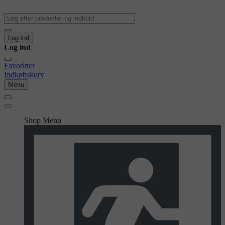
Log ind
Log ind
Favoritter
Indkøbskurv
Menu
Shop Menu