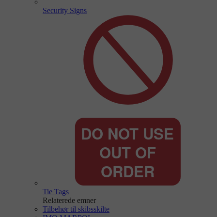
Security Signs
Tie Tags
Relaterede emner
Tilbehør til skibsskilte