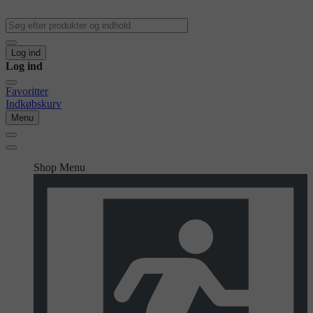
Log ind
Log ind
Favoritter
Indkøbskurv
Menu
Shop Menu