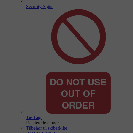
Security Signs
Tie Tags
Relaterede emner
Tilbehør til skibsskilte