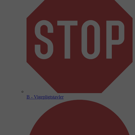
B - Vigepligtstavler