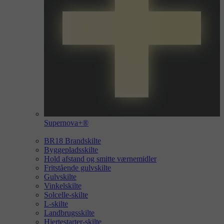
Supernova+®
BR18 Brandskilte
Byggepladsskilte
Hold afstand og smitte værnemidler
Fritstående gulvskilte
Gulvskilte
Vinkelskilte
Solcelle-skilte
L-skilte
Landbrugsskilte
Hjertestarter-skilte