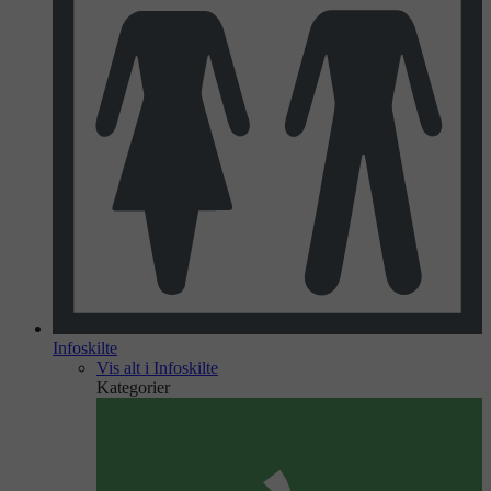
Infoskilte
Vis alt i Infoskilte
Kategorier