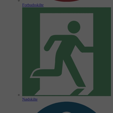
Forbudsskilte
Nødskilte