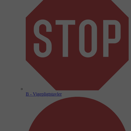
B - Vigepligtstavler