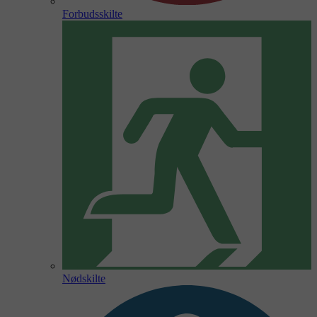
Forbudsskilte
Nødskilte