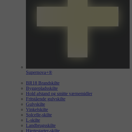
Supernova+®
BR18 Brandskilte
Byggepladsskilte
Hold afstand og smitte værnemidler
Fritstående gulvskilte
Gulvskilte
Vinkelskilte
Solcelle-skilte
L-skilte
Landbrugsskilte
Hjertestarter-skilte