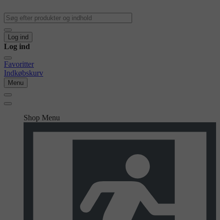
Log ind
Log ind
Favoritter
Indkøbskurv
Menu
Shop Menu