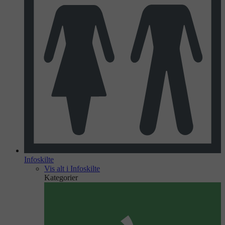
Infoskilte
Vis alt i Infoskilte
Kategorier