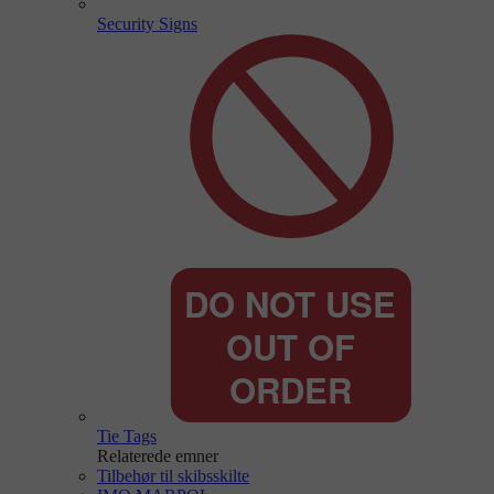
Security Signs
Tie Tags
Relaterede emner
Tilbehør til skibsskilte