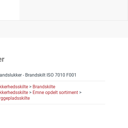
er
andslukker - Brandskilt ISO 7010 F001
kkerhedsskilte
>
Brandskilte
kkerhedsskilte
>
Emne opdelt sortiment
>
ggepladsskilte