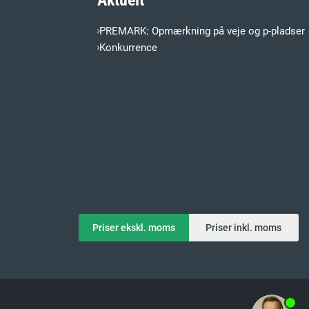
Aktuelt
PREMARK: Opmærkning på veje og p-pladser
Konkurrence
Priser ekskl. moms
Priser inkl. moms