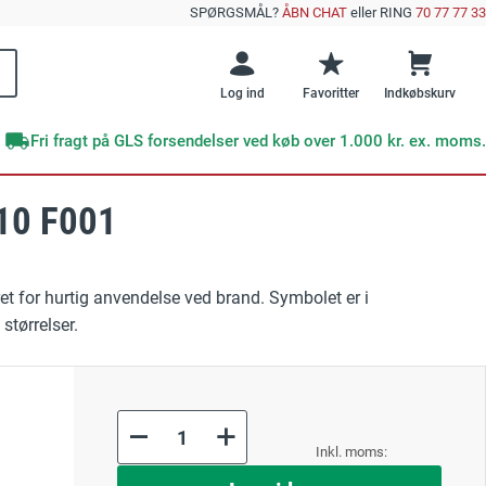
SPØRGSMÅL?
ÅBN CHAT
eller RING
70 77 77 33
Log ind
Favoritter
Indkøbskurv
Fri fragt på GLS forsendelser ved køb over 1.000 kr. ex. moms.
010 F001
Brands
Offentlig sektor
e emner
skilte
DENFOIL
Veje og vejarbejde
ret for hurtig anvendelse ved brand. Symbolet er i
Supernova+
e efterlysende skilte?
GRATIS E-BOG
størrelser.
 Undgå disse 10 kritiske fejl ved sikkerhedsskiltning
Skibe og færger
Undgå disse 10
RESTSALG
kritiske fejl med
Værksteder
sikkerhedsskilte
ktskilte
As
low
as
ng
Forår
Læs mere