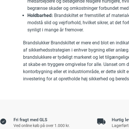
medarbejdere og besøgende reagere hurtigere, hvil
begrænse skader og omkostninger forbundet med
Holdbarhed:
Brandskiltet er fremstillet af materialer
modstå slid og vejrforhold, hvilket sikrer, at det for
synligt i mange år fremover.
Brandslukker Brandskiltet er mere end blot en indikato
af sikkerhedsstrategien i enhver bygning eller anlæg. 
brandslukkere er tydeligt markeret og let tilgængelige,
at skabe en tryggere omgivelse for alle. Uanset om det
kontorbygning eller et industriområde, er dette skilt
investering for at opretholde høj sikkerhed og bereds
Fri fragt med GLS
Hurtig le
Ved online køb på over 1.000 kr.
Lagerført