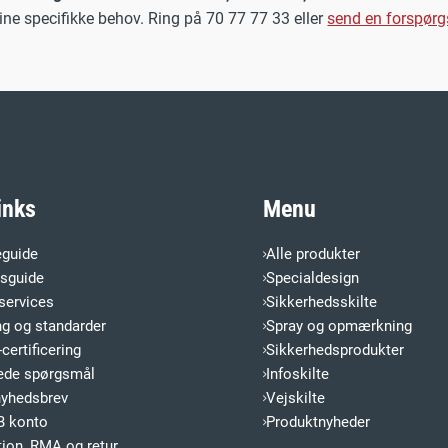
dine specifikke behov. Ring på 70 77 77 33 eller
send en forspørg
inks
Menu
eguide
Alle produkter
esguide
Specialdesign
services
Sikkerhedsskilte
ng og standarder
Spray og opmærkning
certificering
Sikkerhedsprodukter
llede spørgsmål
Infoskilte
nyhedsbrev
Vejskilte
B konto
Produktnyheder
ion, RMA og retur