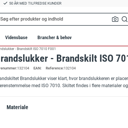
50 ÅR MED TILFREDSE KUNDER
Vidensbase
Brancher & behov
ndslukker - Brandskilt ISO 7010 F001
randslukker - Brandskilt ISO 7
Standarder
Landbrug
Relatered
renummer
132104
EAN:
Reference:
132104
lte
BR18 Brandskilte
Tilbehør til 
er
Grafiske services
Byggeri og anlæg
andskiltet Brandslukker viser klart, hvor brandslukkeren er place
Byggepladsskilte
Hvorfor vælg
erenstemmelse med ISO 7010. Skiltet findes i flere materialer og 
e
Hold afstand og smitte værnemidler
GRATIS EBOG:
Transport
Fritstående gulvskilte
OUTLET / 
Materiale
trien
Parkeringspladser
Gulvskilte
Samlingspun
®
Vinkelskilte
Ladestandere og elbilparkeri