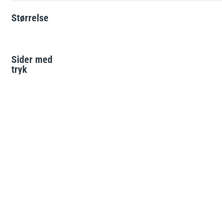
Solcelle-skilte
Størrelse
e
L-skilte
Landbrugsskilte
Sider med
Hjertestarter-skilte
tryk
ATEX-skilte
Brandfare ved tørke
Glat vinter
Kemikalieskilte