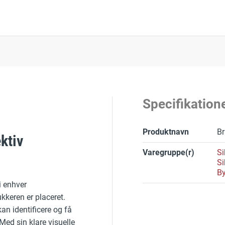
Specifikation
Produktnavn
Br
ktiv
Varegruppe(r)
Si
Si
By
i enhver
ukkeren er placeret.
 kan identificere og få
Med sin klare visuelle