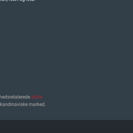
hedsrelaterede
skilte
 skandinaviske marked.