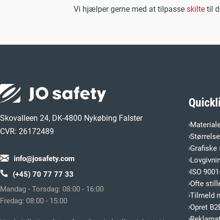
Vi hjælper gerne med at tilpasse
skilte
til 
Quickl
Skovalleen 24, DK-4800 Nykøbing Falster
Material
CVR: 26172489
Størrels
Grafiske 
info@josafety.com
Lovgivni
ISO 9001-
(+45) 70 77 77 33
Ofte sti
Mandag - Torsdag: 08:00 - 16:00
Tilmeld 
Fredag: 08:00 - 15:00
Opret B2
Reklamat