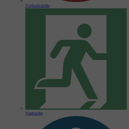
Forbudsskilte
Nødskilte