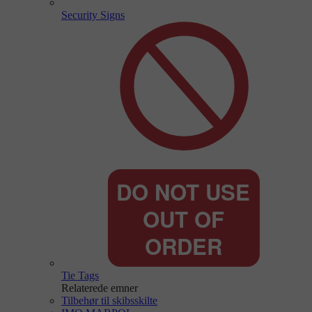
Security Signs
Tie Tags
Relaterede emner
Tilbehør til skibsskilte