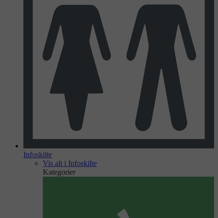
Infoskilte
Vis alt i Infoskilte
Kategorier