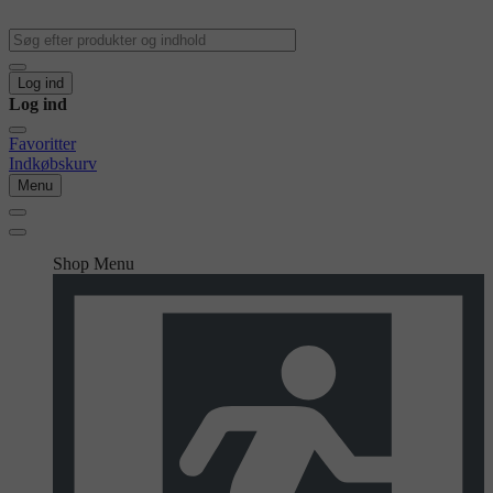
Log ind
Log ind
Favoritter
Indkøbskurv
Menu
Shop Menu