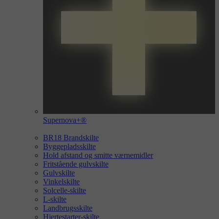
Supernova+®
BR18 Brandskilte
Byggepladsskilte
Hold afstand og smitte værnemidler
Fritstående gulvskilte
Gulvskilte
Vinkelskilte
Solcelle-skilte
L-skilte
Landbrugsskilte
Hjertestarter-skilte