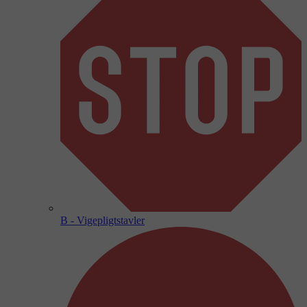
B - Vigepligtstavler