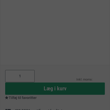
As
low
as
Læg i kurv
Tilføj til favoritter