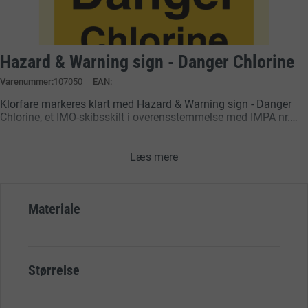
Hazard & Warning sign - Danger Chlorine
Varenummer
107050
EAN:
Klorfare markeres klart med Hazard & Warning sign - Danger
Chlorine, et IMO-skibsskilt i overensstemmelse med IMPA nr.
33.7601. Skiltet sikrer hurtig identifikation af klorområder
ombord, hvilket forebygger kemiske ulykker og understøtter
overholdelse af internationale sikkerhedsstandarder som
Læs mere
SOLAS og IMO’s retningslinjer. Robust design sikrer synlighed
under maritime forhold.
Materiale
Størrelse