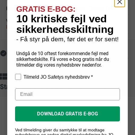
GRATIS E-BOG:
Hazard & Warning sign - Danger Chlorine
10 kritiske fejl ved
sikkerhedsskiltning
IMO Skibsskilte
>
Hazard & Warning
- Få styr på dem, før det er for sent!
Fri fragt med GLS
Hurtig levering
Undgå de 10 oftest forekommende fejl med
Ved online køb på over
Lagerførte varer leveres
sikkerhedskilte. Få vores e-bog gratis når du
1.000 kr.
typisk på 1-2 hverdage
tilmelder dig vores nyhedsbrev nedenfor.
Dansk produktion
Sikker betaling
Tilmeld JO Safetys nyhedsbrev *
Egenproducerede
skilte
fra
Med kort, mobilepay,
Standarder vi arbejder ud fra
dansk fabrik
faktura og EAN
DOWNLOAD GRATIS E-BOG
Ved tilmelding giver du samtykke til at modtage
nyhedsbreve og anden digital markedsføring fra JO