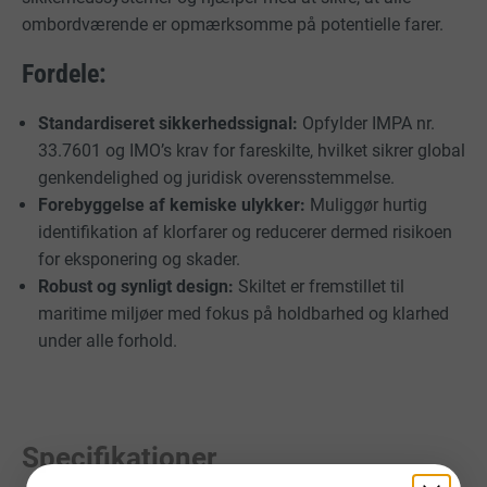
ombordværende er opmærksomme på potentielle farer.
Fordele:
Standardiseret sikkerhedssignal:
Opfylder IMPA nr.
33.7601 og IMO’s krav for fareskilte, hvilket sikrer global
genkendelighed og juridisk overensstemmelse.
Forebyggelse af kemiske ulykker:
Muliggør hurtig
identifikation af klorfarer og reducerer dermed risikoen
for eksponering og skader.
Robust og synligt design:
Skiltet er fremstillet til
maritime miljøer med fokus på holdbarhed og klarhed
under alle forhold.
Specifikationer