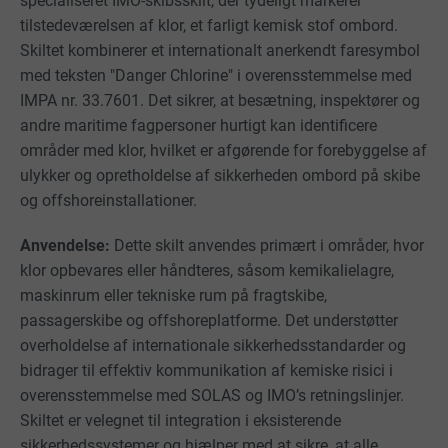
specialiseret IMO-skibsskilt, der tydeligt markerer
tilstedeværelsen af klor, et farligt kemisk stof ombord.
Skiltet kombinerer et internationalt anerkendt faresymbol
med teksten "Danger Chlorine" i overensstemmelse med
IMPA nr. 33.7601. Det sikrer, at besætning, inspektører og
andre maritime fagpersoner hurtigt kan identificere
områder med klor, hvilket er afgørende for forebyggelse af
ulykker og opretholdelse af sikkerheden ombord på skibe
og offshoreinstallationer.
Anvendelse:
Dette skilt anvendes primært i områder, hvor
klor opbevares eller håndteres, såsom kemikalielagre,
maskinrum eller tekniske rum på fragtskibe,
passagerskibe og offshoreplatforme. Det understøtter
overholdelse af internationale sikkerhedsstandarder og
bidrager til effektiv kommunikation af kemiske risici i
overensstemmelse med SOLAS og IMO’s retningslinjer.
Skiltet er velegnet til integration i eksisterende
sikkerhedssystemer og hjælper med at sikre, at alle