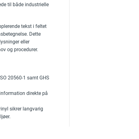
de til både industrielle
plerende tekst i feltet
nsbetegnelse. Dette
ysninger eller
hov og procedurer.
ISO 20560-1 samt GHS
 information direkte på
nyl sikrer langvarig
jøer.