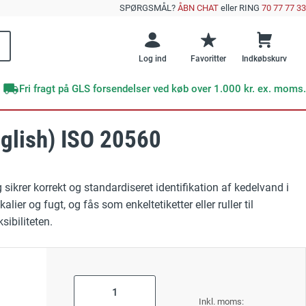
SPØRGSMÅL?
ÅBN CHAT
eller RING
70 77 77 33
Log ind
Favoritter
Indkøbskurv
Fri fragt på GLS forsendelser ved køb over 1.000 kr. ex. moms.
nglish) ISO 20560
Brands
Offentlig sektor
e emner
skilte
DENFOIL
Veje og vejarbejde
ikrer korrekt og standardiseret identifikation af kedelvand i
Supernova+
e efterlysende skilte?
GRATIS E-BOG
er og fugt, og fås som enkeltetiketter eller ruller til
 Undgå disse 10 kritiske fejl ved sikkerhedsskiltning
Skibe og færger
sibiliteten.
Undgå disse 10
RESTSALG
kritiske fejl med
Værksteder
sikkerhedsskilte
ktskilte
As
low
ng
Forår
Læs mere