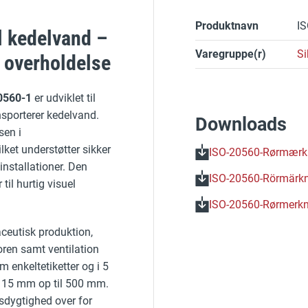
Produktnavn
IS
l kedelvand –
Varegruppe(r)
S
g overholdelse
20560-1
er udviklet til
sporterer kedelvand.
Downloads
sen i
et understøtter sikker
ISO-20560-Rørmærkn
 installationer. Den
ISO-20560-Rörmärkn
til hurtig visuel
ISO-20560-Rørmerkn
ceutisk produktion,
oren samt ventilation
 enkeltetiketter og i 5
ra 15 mm op til 500 mm.
sdygtighed over for