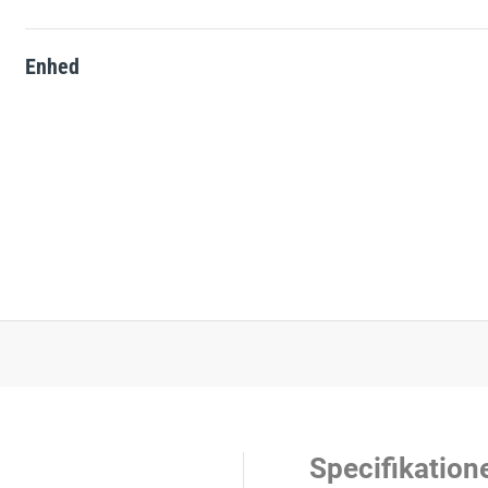
Solcelle-skilte
e
L-skilte
Enhed
Landbrugsskilte
Hjertestarter-skilte
ATEX-skilte
Brandfare ved tørke
Glat vinter
Kemikalieskilte
Specifikation