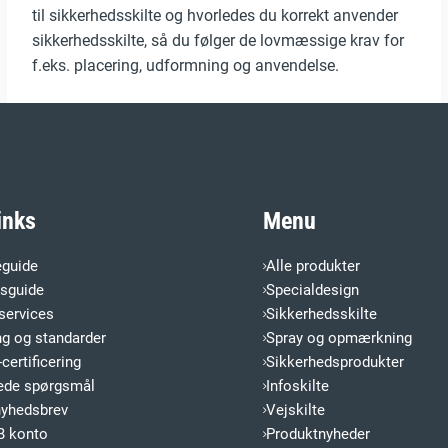
til sikkerhedsskilte og hvorledes du korrekt anvender
sikkerhedsskilte, så du følger de lovmæssige krav for
f.eks. placering, udformning og anvendelse.
inks
Menu
eguide
Alle produkter
esguide
Specialdesign
services
Sikkerhedsskilte
ng og standarder
Spray og opmærkning
certificering
Sikkerhedsprodukter
llede spørgsmål
Infoskilte
nyhedsbrev
Vejskilte
B konto
Produktnyheder