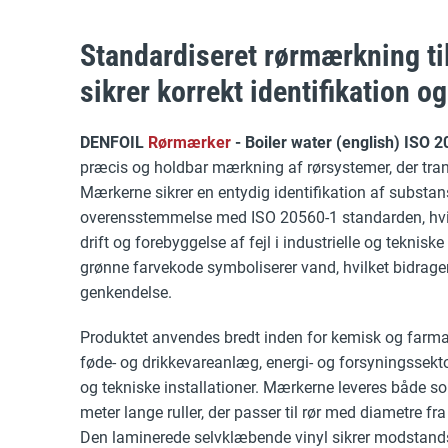
Standardiseret rørmærkning ti
sikrer korrekt identifikation o
DENFOIL
Rørmærker
- Boiler water (english) ISO 
præcis og holdbar mærkning af rørsystemer, der tran
Mærkerne sikrer en entydig identifikation af substan
overensstemmelse med ISO 20560-1 standarden, hvilk
drift og forebyggelse af fejl i industrielle og tekniske
grønne farvekode symboliserer vand, hvilket bidrager 
genkendelse.
Produktet anvendes bredt inden for kemisk og farma
føde- og drikkevareanlæg, energi- og forsyningssekt
og tekniske installationer. Mærkerne leveres både som
meter lange ruller, der passer til rør med diametre f
Den laminerede selvklæbende vinyl sikrer modstand