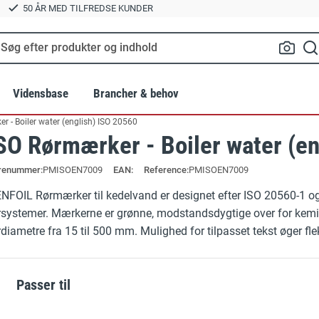
50 ÅR MED TILFREDSE KUNDER
Vidensbase
Brancher & behov
r - Boiler water (english) ISO 20560
SO Rørmærker - Boiler water (e
Standarder
Landbrug
Relatered
renummer
PMISOEN7009
EAN:
Reference:
PMISOEN7009
lte
BR18 Brandskilte
Tilbehør til 
er
Grafiske services
Byggeri og anlæg
NFOIL Rørmærker til kedelvand er designet efter ISO 20560-1 og s
Byggepladsskilte
Hvorfor vælg
rsystemer. Mærkerne er grønne, modstandsdygtige over for kemikali
e
Hold afstand og smitte værnemidler
GRATIS EBOG:
Transport
rdiametre fra 15 til 500 mm. Mulighed for tilpasset tekst øger flek
Fritstående gulvskilte
OUTLET / 
trien
Parkeringspladser
Gulvskilte
Samlingspun
Passer til
®
Vinkelskilte
Ladestandere og elbilparkeri