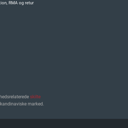
ion, RMA og retur
hedsrelaterede
skilte
 skandinaviske marked.