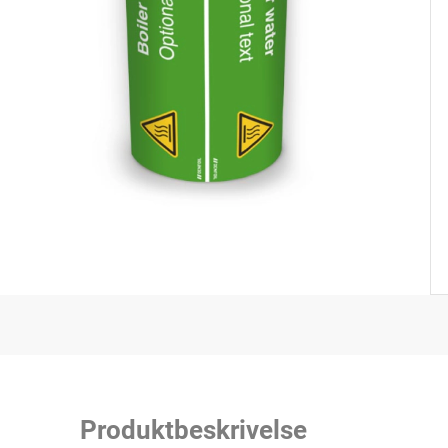
Handicap
Opmærkning
Maskinbygger
Afspærring
Efterår
Sikkerhedsprodukter
Beredskab
Produktbeskrivelse