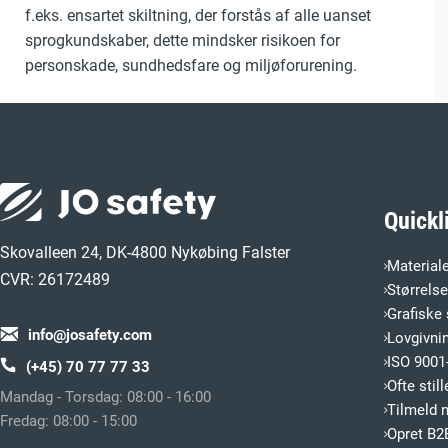
f.eks. ensartet skiltning, der forstås af alle uanset
sprogkundskaber, dette mindsker risikoen for
personskade, sundhedsfare og miljøforurening.
Quickl
Skovalleen 24, DK-4800 Nykøbing Falster
Material
CVR: 26172489
Størrels
Grafiske 
info@josafety.com
Lovgivni
ISO 9001-
(+45) 70 77 77 33
Ofte sti
Mandag - Torsdag: 08:00 - 16:00
Tilmeld 
Fredag: 08:00 - 15:00
Opret B2