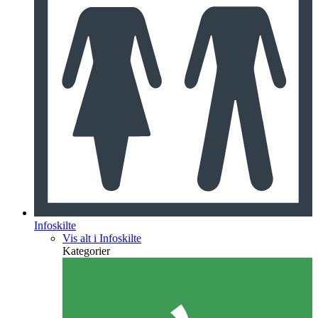
Infoskilte
Vis alt i Infoskilte
Kategorier