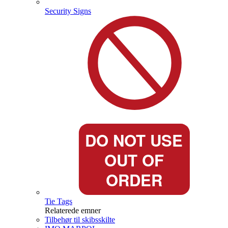
Security Signs
Tie Tags
Relaterede emner
Tilbehør til skibsskilte