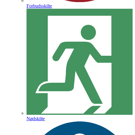
Forbudsskilte
Nødskilte