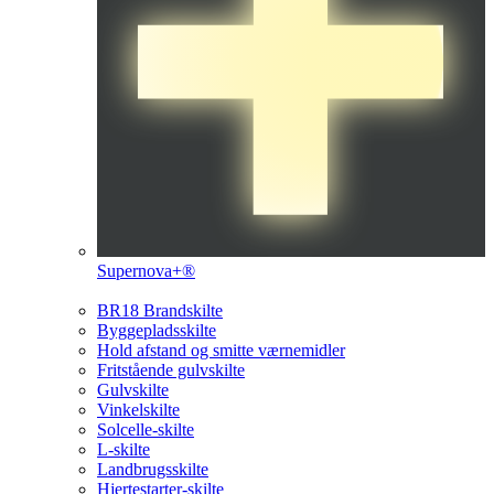
Supernova+®
BR18 Brandskilte
Byggepladsskilte
Hold afstand og smitte værnemidler
Fritstående gulvskilte
Gulvskilte
Vinkelskilte
Solcelle-skilte
L-skilte
Landbrugsskilte
Hjertestarter-skilte