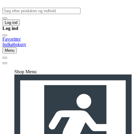
Log ind
Log ind
Favoritter
Indkøbskurv
Menu
Shop Menu