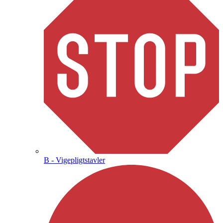
B - Vigepligtstavler