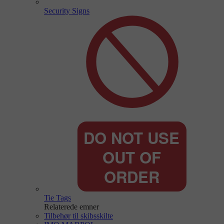
Security Signs
Tie Tags
Relaterede emner
Tilbehør til skibsskilte