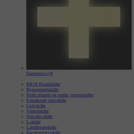
Supernova+®
BR18 Brandskilte
Byggepladsskilte
Hold afstand og smitte værnemidler
Fritstående gulvskilte
Gulvskilte
Vinkelskilte
Solcelle-skilte
L-skilte
Landbrugsskilte
Hjertestarter-skilte