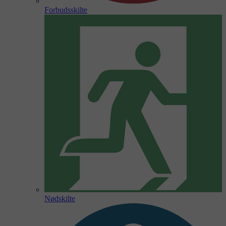
Forbudsskilte
Nødskilte