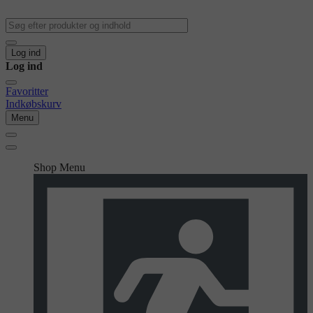
Log ind
Log ind
Favoritter
Indkøbskurv
Menu
Shop Menu