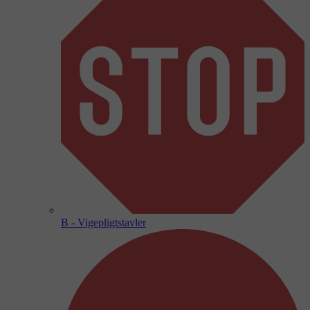
B - Vigepligtstavler