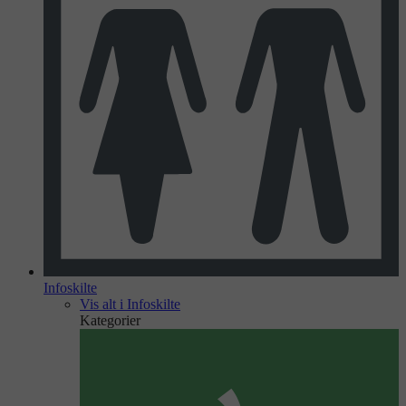
Infoskilte
Vis alt i Infoskilte
Kategorier