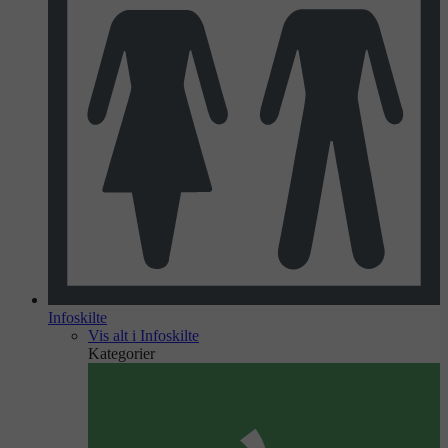
Infoskilte
Vis alt i Infoskilte
Kategorier