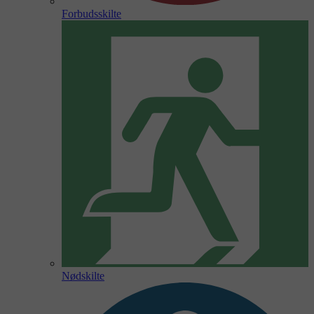
Forbudsskilte
Nødskilte