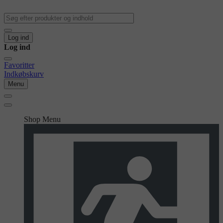
Log ind
Log ind
Favoritter
Indkøbskurv
Menu
Shop Menu