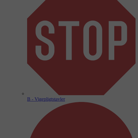
B - Vigepligtstavler