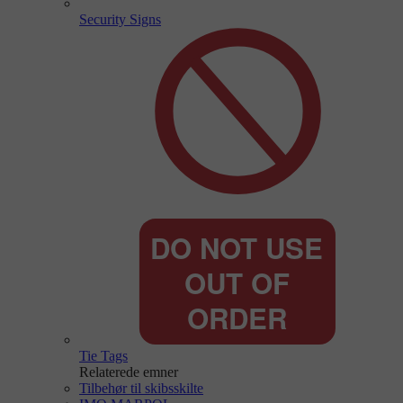
Security Signs
Tie Tags
Relaterede emner
Tilbehør til skibsskilte