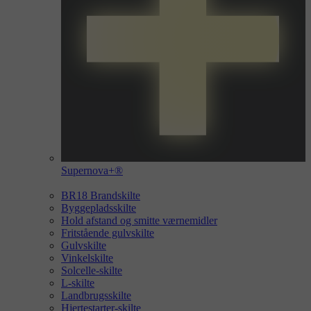
Supernova+®
BR18 Brandskilte
Byggepladsskilte
Hold afstand og smitte værnemidler
Fritstående gulvskilte
Gulvskilte
Vinkelskilte
Solcelle-skilte
L-skilte
Landbrugsskilte
Hjertestarter-skilte