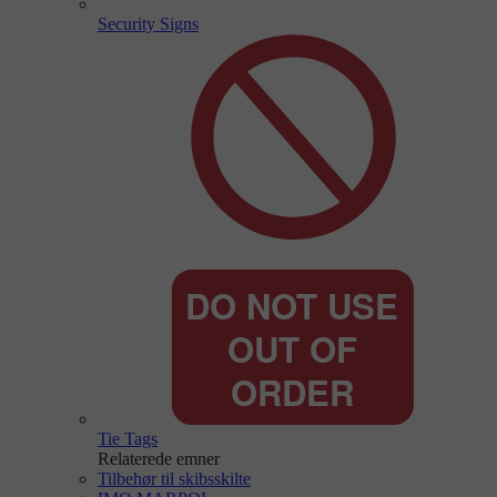
Security Signs
Tie Tags
Relaterede emner
Tilbehør til skibsskilte