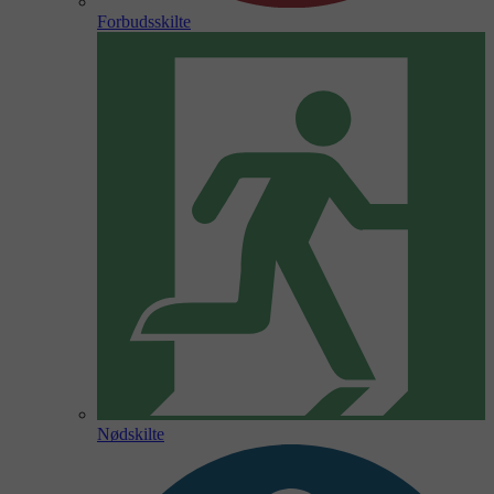
Forbudsskilte
Nødskilte