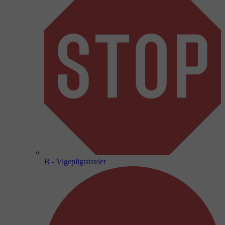
B - Vigepligtstavler