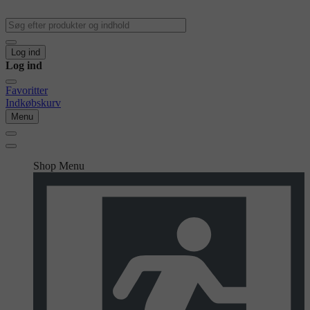
Log ind
Log ind
Favoritter
Indkøbskurv
Menu
Shop Menu