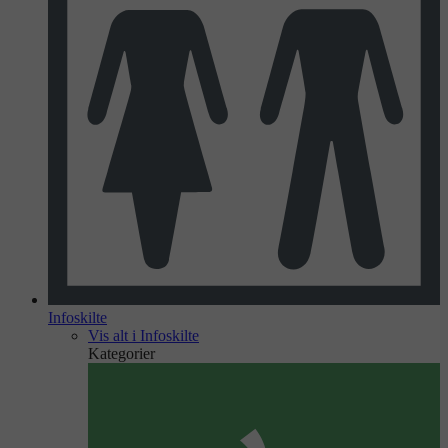
Infoskilte
Vis alt i Infoskilte
Kategorier