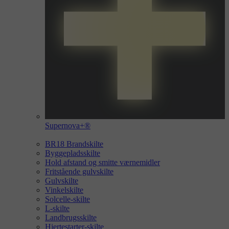
Supernova+®
BR18 Brandskilte
Byggepladsskilte
Hold afstand og smitte værnemidler
Fritstående gulvskilte
Gulvskilte
Vinkelskilte
Solcelle-skilte
L-skilte
Landbrugsskilte
Hjertestarter-skilte