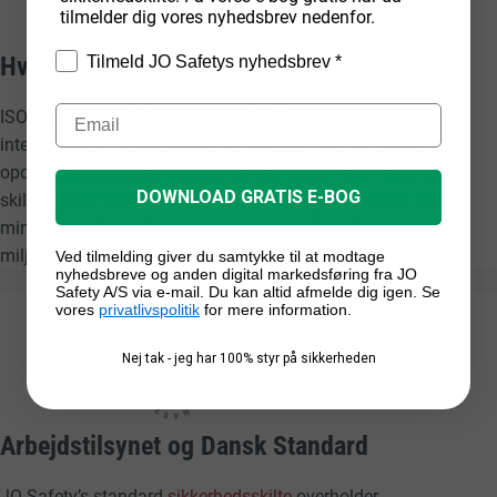
tilmelder dig vores nyhedsbrev nedenfor.
Hvad er ISO?
Tilmeld JO Safetys nyhedsbrev *
ISO (International Organization for Standardization) er en
internationale organisation, der arbejder med at skabe og
opdatere standarder. Standarder der sikrer f.eks. ensartet
DOWNLOAD GRATIS E-BOG
skiltning, der forstås af alle uanset sprogkundskaber, dette
mindsker risikoen for personskade, sundhedsfare og
miljøforurening.
Ved tilmelding giver du samtykke til at modtage
nyhedsbreve og anden digital markedsføring fra JO
Safety A/S via e-mail. Du kan altid afmelde dig igen. Se
vores
privatlivspolitik
for mere information.
Nej tak - jeg har 100% styr på sikkerheden
Arbejdstilsynet og Dansk Standard
JO Safety’s standard
sikkerhedsskilte
overholder