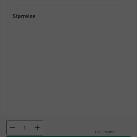
Størrelse
As
low