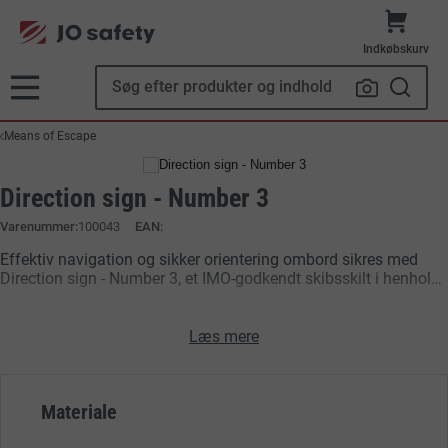
Indkøbskurv
Means of Escape
Direction sign - Number 3
Varenummer
100043
EAN:
Effektiv navigation og sikker orientering ombord sikres med
Direction sign - Number 3, et IMO-godkendt skibsskilt i henhold
til IMPA nr. 33.4203. Skiltet anvendes i passagerområder,
tekniske rum og gangarealer for klar retningsangivelse, hvilket
understøtter overholdelse af internationale standarder og
Læs mere
forbedrer sikkerheden i daglig drift og nødsituationer.
Materiale