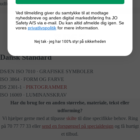
udformning og anvendelse.
Ved tilmelding giver du samtykke til at modtage
nyhedsbreve og anden digital markedsføring fra JO
Safety A/S via e-mail. Du kan altid afmelde dig igen. Se
vores
privatlivspolitik
for mere information.
Nej tak - jeg har 100% styr på sikkerheden
Dansk Standard
DS/EN ISO 7010 · GRAFISKE SYMBOLER
ISO 3864 · FORM OG FARVE
DS 2301-1 ·
PIKTOGRAMMER
ISO 16069 · LUMINANSKRAV
Har du brug for en anden størrelse, materiale, tekst eller
udforming?
Vi hjælper gerne med at tilpasse
skilte
til dine specifikke behov. Ring
på 70 77 77 33 eller
send en forspørgsel på specialdesign
og få hurtigt
et tilbud.