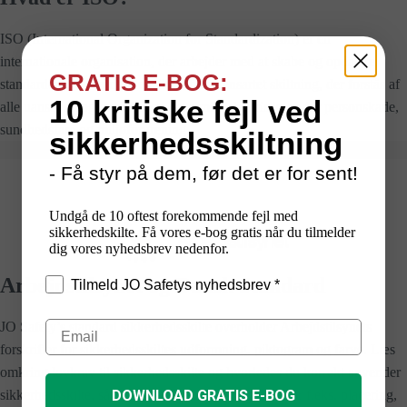
ISO (International Organization for Standardization) er en
internationale organisation, der arbejder med at skabe og opdatere
GRATIS E-BOG:
standarder. Standarder der sikrer f.eks. ensartet skiltning, der forstås af
10 kritiske fejl ved
alle uanset sprogkundskaber, dette mindsker risikoen for personskade,
sundhedsfare og miljøforurening.
sikkerhedsskiltning
- Få styr på dem, før det er for sent!
Undgå de 10 oftest forekommende fejl med
sikkerhedskilte. Få vores e-bog gratis når du tilmelder
dig vores nyhedsbrev nedenfor.
Arbejdstilsynet og Dansk Standard
Tilmeld JO Safetys nyhedsbrev *
JO Safety’s standard
sikkerhedsskilte
overholder Arbejdstilsynets
forskrifter for sikkerhedsskiltes udformning, piktogram og farve. Læs
omkring lovkrav til sikkerhedsskilte og hvorledes du korrekt anvender
sikkerhedsskilte, så du følger de lovmæssige krav for f.eks. placering,
DOWNLOAD GRATIS E-BOG