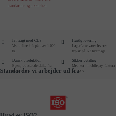
standarder og sikkerhed
Fri fragt med GLS
Hurtig levering
Ved online køb på over 1.000
Lagerførte varer leveres
kr.
typisk på 1-2 hverdage
Dansk produktion
Sikker betaling
Egenproducerede skilte fra
Med kort, mobilepay, faktura
Standarder vi arbejder ud fra
dansk fabrik
og EAN
Hvad er ISO?