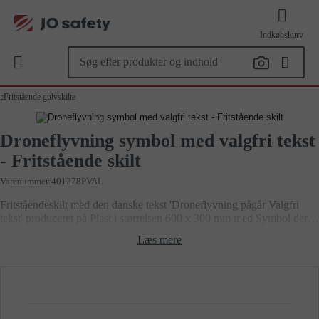
Indkøbskurv
Fritstående gulvskilte
Droneflyvning symbol med valgfri tekst
- Fritstående skilt
Varenummer
401278PVAL
Fritståendeskilt med den danske tekst 'Droneflyvning pågår Valgfri
tekst' produceret på Plast i størrelsen 600 x 300 mm med Symbol der
følger forskrifter for sikkerhedsskilte, i henhold til Arbejdstilsynets
Læs mere
bekendtgørelse nr. 518