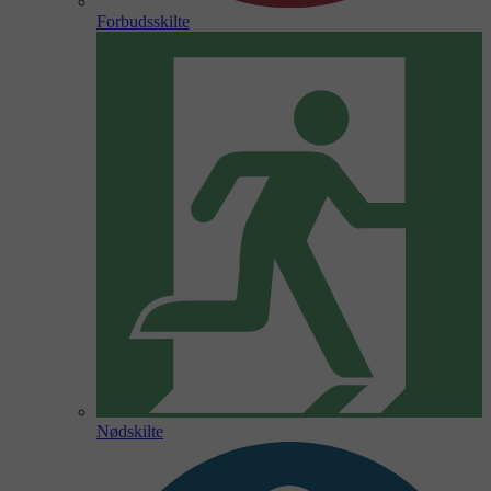
Forbudsskilte
Nødskilte