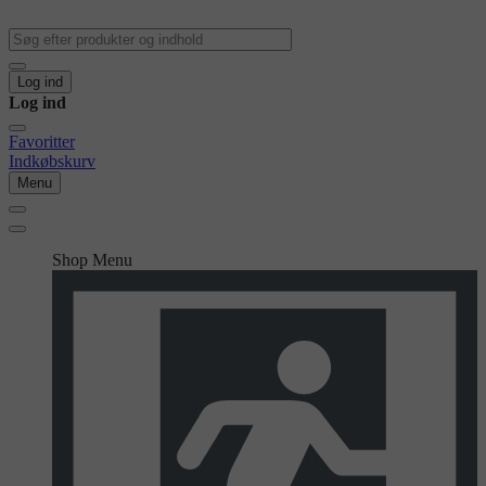
Log ind
Log ind
Favoritter
Indkøbskurv
Menu
Shop Menu