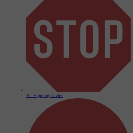
B - Vigepligtstavler