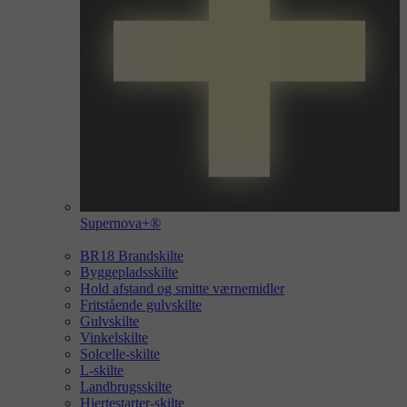
Supernova+®
BR18 Brandskilte
Byggepladsskilte
Hold afstand og smitte værnemidler
Fritstående gulvskilte
Gulvskilte
Vinkelskilte
Solcelle-skilte
L-skilte
Landbrugsskilte
Hjertestarter-skilte