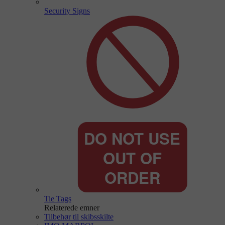
Security Signs
Tie Tags
Relaterede emner
Tilbehør til skibsskilte