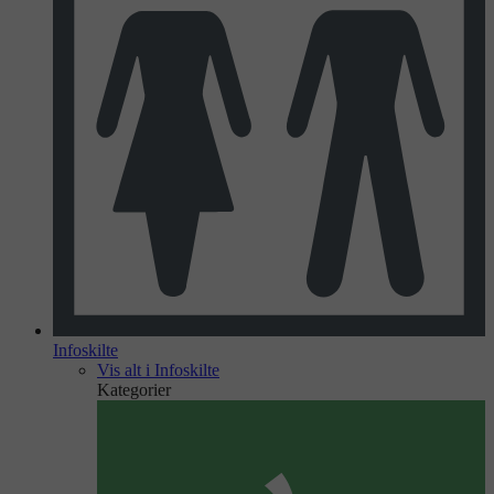
Infoskilte
Vis alt i Infoskilte
Kategorier