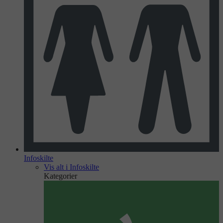
Infoskilte
Vis alt i Infoskilte
Kategorier