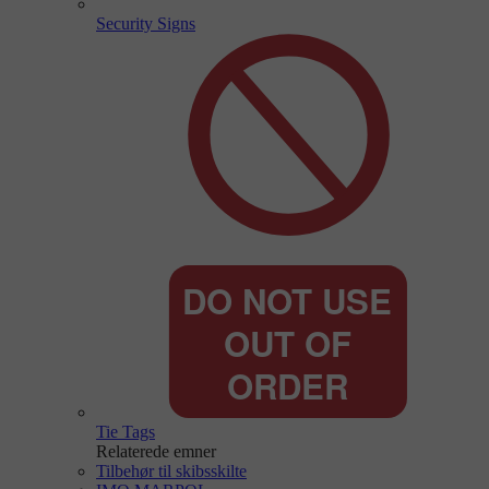
Security Signs
Tie Tags
Relaterede emner
Tilbehør til skibsskilte