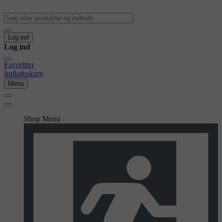
Log ind
Log ind
Favoritter
Indkøbskurv
Menu
Shop Menu