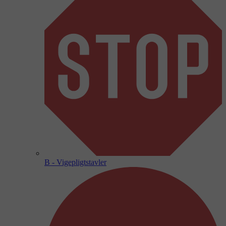
B - Vigepligtstavler