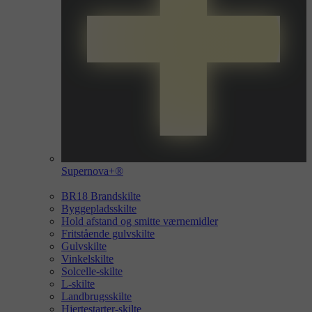
Supernova+®
BR18 Brandskilte
Byggepladsskilte
Hold afstand og smitte værnemidler
Fritstående gulvskilte
Gulvskilte
Vinkelskilte
Solcelle-skilte
L-skilte
Landbrugsskilte
Hjertestarter-skilte