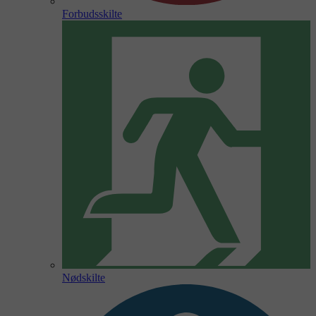
Forbudsskilte
Nødskilte