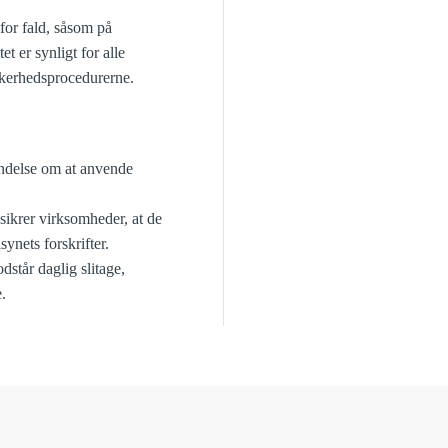
 for fald, såsom på
tet er synligt for alle
kkerhedsprocedurerne.
indelse om at anvende
sikrer virksomheder, at de
ynets forskrifter.
dstår daglig slitage,
.