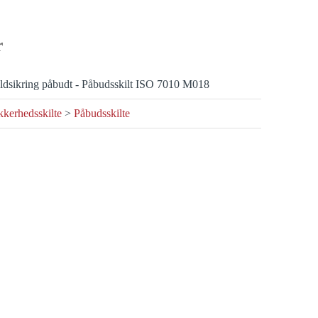
r
ldsikring påbudt - Påbudsskilt ISO 7010 M018
kkerhedsskilte
>
Påbudsskilte