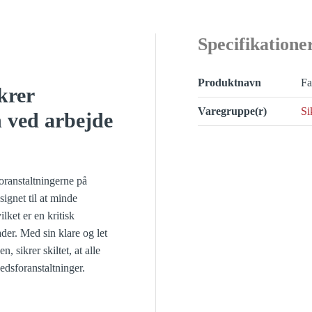
Specifikatione
Produktnavn
Fa
krer
Varegruppe(r)
Si
 ved arbejde
foranstaltningerne på
signet til at minde
lket er en kritisk
ader. Med sin klare og let
 sikrer skiltet, at alle
sforanstaltninger.