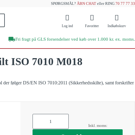
SPØRGSMÅL?
ÅBN CHAT
eller RING
70 77 77 33
Log ind
Favoritter
Indkøbskurv
Fri fragt på GLS forsendelser ved køb over 1.000 kr. ex. moms.
kilt ISO 7010 M018
Brands
Offentlig sektor
e emner
kilte
DENFOIL
Veje og vejarbejde
l der følger DS/EN ISO 7010:2011 (Sikkerhedsskilte), samt forskrifter
Supernova+
 efterlysende skilte?
GRATIS E-BOG
 Undgå disse 10 kritiske fejl ved sikkerhedsskiltning
Skibe og færger
Undgå disse 10
RESTSALG
kritiske fejl med
Værksteder
sikkerhedsskilte
tskilte
As
low
as
Forår
Læs mere