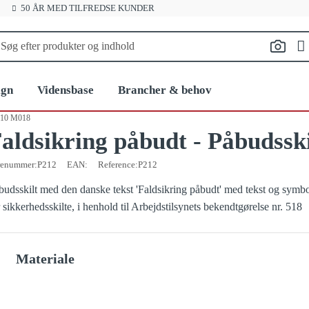
50 ÅR MED TILFREDSE KUNDER
ign
Vidensbase
Brancher & behov
7010 M018
aldsikring påbudt - Påbudss
Standarder
Landbrug
Relatered
renummer
P212
EAN:
Reference:
P212
te
BR18 Brandskilte
Tilbehør til s
r
Grafiske services
Byggeri og anlæg
budsskilt med den danske tekst 'Faldsikring påbudt' med tekst og symbo
Byggepladsskilte
Hvorfor vælge
r sikkerhedsskilte, i henhold til Arbejdstilsynets bekendtgørelse nr. 518
Hold afstand og smitte værnemidler
GRATIS EBOG:
Transport
Fritstående gulvskilte
OUTLET / 
Materiale
ien
Parkeringspladser
Gulvskilte
Samlingspunk
Vinkelskilte
Ladestandere og elbilparkering