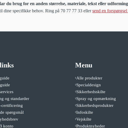
ar du brug for en anden størrelse, materiale, tekst eller udformin
il dine specifikke behov. Ring på 70 77 77 33 eller
send en forspørgsel
links
Menu
guide
Alle produkter
sguide
Specialdesign
services
Sikkerhedsskilte
ng og standarder
Spray og opmærkning
certificering
Sikkerhedsprodukter
lede spørgsmål
Infoskilte
nyhedsbrev
Vejskilte
B konto
Produktnyheder