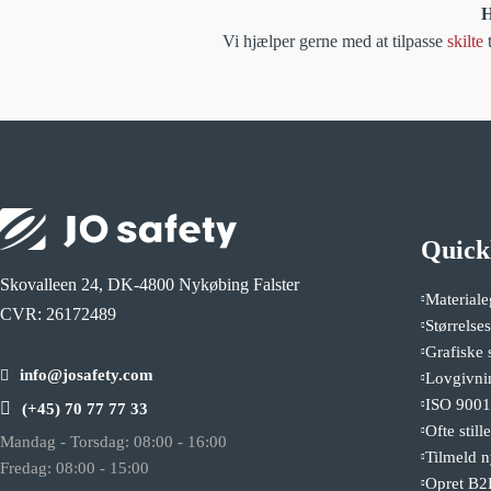
H
Vi hjælper gerne med at tilpasse
skilte
t
Quick
Skovalleen 24, DK-4800 Nykøbing Falster
Materiale
CVR: 26172489
Størrelse
Grafiske 
info@josafety.com
Lovgivni
ISO 9001-
(+45) 70 77 77 33
Ofte stil
Mandag - Torsdag: 08:00 - 16:00
Tilmeld 
Fredag: 08:00 - 15:00
Opret B2