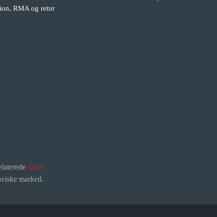
ion, RMA og retur
elaterede
skilte
naviske marked.