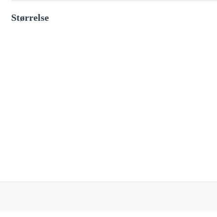
Solcelle-skilte
Størrelse
L-skilte
Landbrugsskilte
Hjertestarter-skilte
ATEX-skilte
Brandfare ved tørke
Glat vinter
Kemikalieskilte