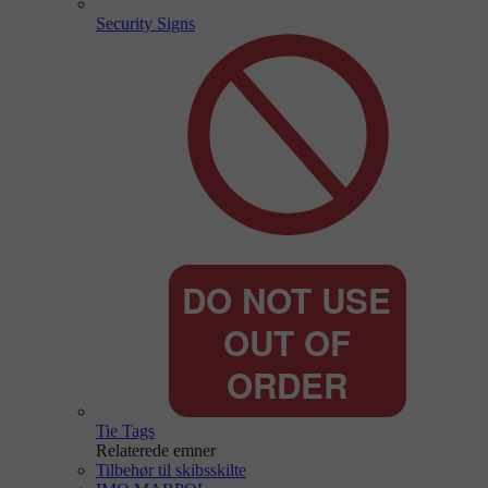
Security Signs
Tie Tags
Relaterede emner
Tilbehør til skibsskilte