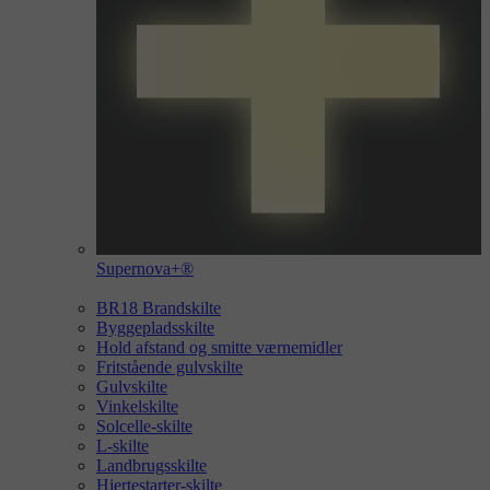
Supernova+®
BR18 Brandskilte
Byggepladsskilte
Hold afstand og smitte værnemidler
Fritstående gulvskilte
Gulvskilte
Vinkelskilte
Solcelle-skilte
L-skilte
Landbrugsskilte
Hjertestarter-skilte