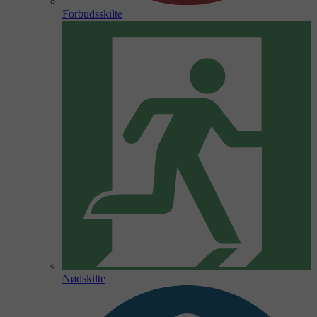
Forbudsskilte
Nødskilte