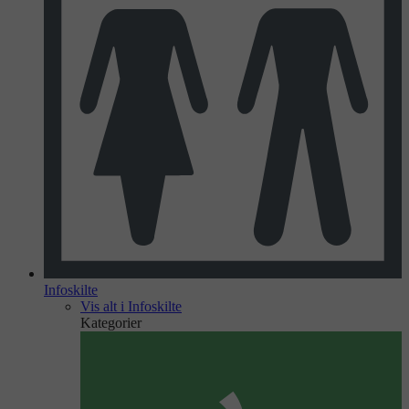
Infoskilte
Vis alt i Infoskilte
Kategorier