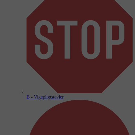
B - Vigepligtstavler