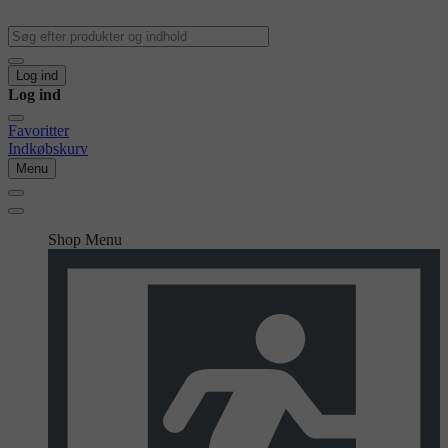
Log ind
Log ind
Favoritter
Indkøbskurv
Menu
Shop Menu