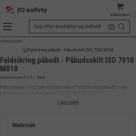
Indkøbskurv
Påbudsskilte
Faldsikring påbudt - Påbudsskilt ISO 7010
M018
Varenummer
P212
EAN:
Påbudsskilt med den danske tekst 'Faldsikring påbudt' med
tekst og symbol der følger DS/EN ISO 7010:2011
(Sikkerhedsskilte), samt forskrifter for sikkerhedsskilte, i
Læs mere
henhold til Arbejdstilsynets bekendtgørelse nr. 518
Materiale