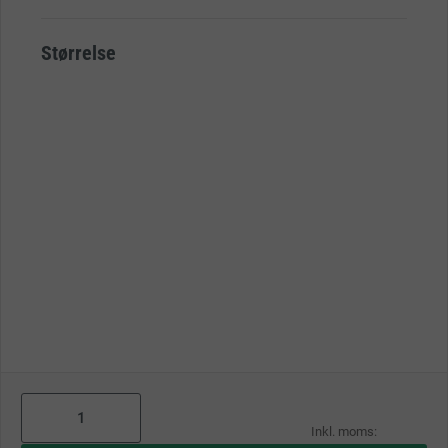
Størrelse
As
low