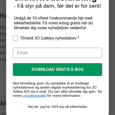
- Få styr på dem, før det er for sent!
Hvad er ISO?
Undgå de 10 oftest forekommende fejl med
sikkerhedskilte. Få vores e-bog gratis når du
ISO (International Organization for Standardization) er en
tilmelder dig vores nyhedsbrev nedenfor.
internationale organisation, der arbejder med at skabe og
Tilmeld JO Safetys nyhedsbrev *
opdatere standarder. Standarder der sikrer f.eks. ensartet
skiltning, der forstås af alle uanset sprogkundskaber, dette
mindsker risikoen for personskade, sundhedsfare og
miljøforurening.
DOWNLOAD GRATIS E-BOG
Ved tilmelding giver du samtykke til at modtage
nyhedsbreve og anden digital markedsføring fra JO
Safety A/S via e-mail. Du kan altid afmelde dig igen. Se
vores
privatlivspolitik
for mere information.
Arbejdstilsynet og Dansk Standard
Nej tak - jeg har 100% styr på sikkerheden