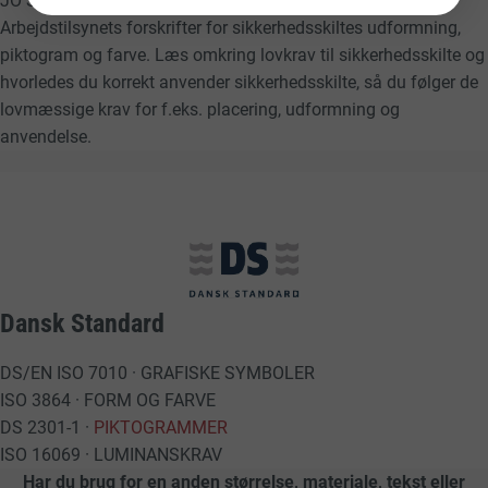
JO Safety’s standard
sikkerhedsskilte
overholder
Arbejdstilsynets forskrifter for sikkerhedsskiltes udformning,
piktogram og farve. Læs omkring lovkrav til sikkerhedsskilte og
hvorledes du korrekt anvender sikkerhedsskilte, så du følger de
lovmæssige krav for f.eks. placering, udformning og
anvendelse.
Dansk Standard
DS/EN ISO 7010 · GRAFISKE SYMBOLER
ISO 3864 · FORM OG FARVE
DS 2301-1 ·
PIKTOGRAMMER
ISO 16069 · LUMINANSKRAV
Har du brug for en anden størrelse, materiale, tekst eller