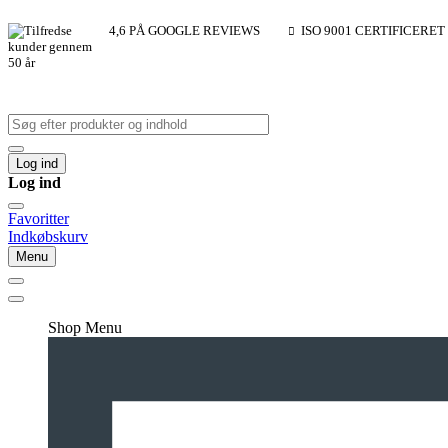
4,6 PÅ GOOGLE REVIEWS
ISO 9001 CERTIFICERET
Log ind
Log ind
Favoritter
Indkøbskurv
Menu
Shop Menu