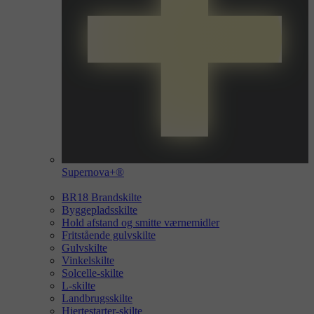
Supernova+®
BR18 Brandskilte
Byggepladsskilte
Hold afstand og smitte værnemidler
Fritstående gulvskilte
Gulvskilte
Vinkelskilte
Solcelle-skilte
L-skilte
Landbrugsskilte
Hjertestarter-skilte