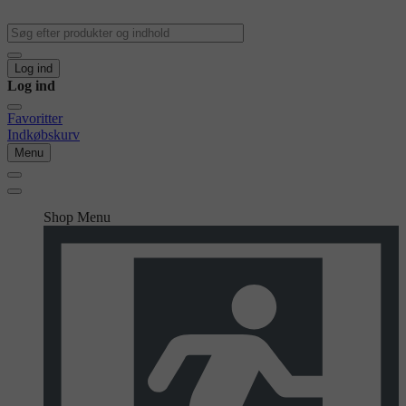
Log ind
Log ind
Favoritter
Indkøbskurv
Menu
Shop Menu