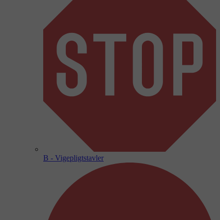
B - Vigepligtstavler