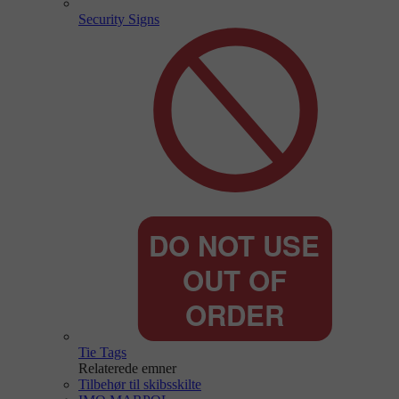
Security Signs
Tie Tags
Relaterede emner
Tilbehør til skibsskilte