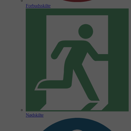
Forbudsskilte
Nødskilte