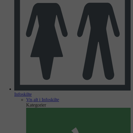
Infoskilte
Vis alt i Infoskilte
Kategorier