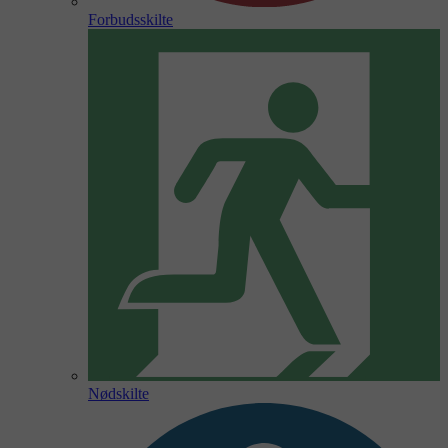
Forbudsskilte
Nødskilte