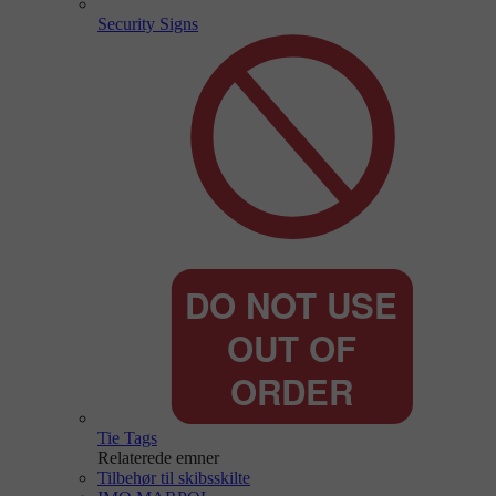
Security Signs
Tie Tags
Relaterede emner
Tilbehør til skibsskilte