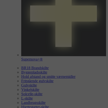
Supernova+®
BR18 Brandskilte
Byggepladsskilte
Hold afstand og smitte værnemidler
Fritstående gulvskilte
Gulvskilte
Vinkelskilte
Solcelle-skilte
L-skilte
Landbrugsskilte
Hjertestarter-skilte