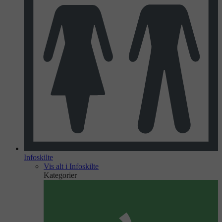
Infoskilte
Vis alt i Infoskilte
Kategorier