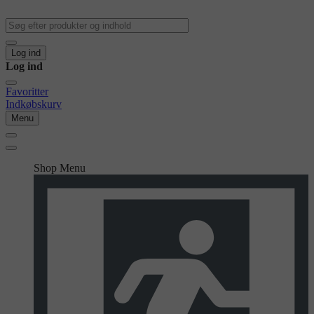
Log ind
Log ind
Favoritter
Indkøbskurv
Menu
Shop Menu