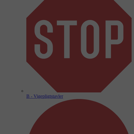
B - Vigepligtstavler