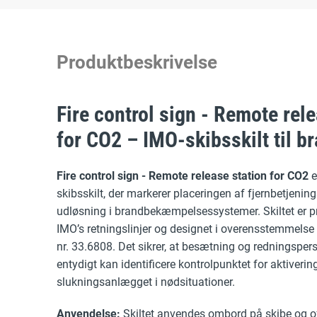
Produktbeskrivelse
Fire control sign - Remote rel
for CO2 – IMO-skibsskilt til b
Fire control sign - Remote release station for CO2
e
skibsskilt, der markerer placeringen af fjernbetjening
udløsning i brandbekæmpelsessystemer. Skiltet er pr
IMO’s retningslinjer og designet i overensstemmel
nr. 33.6808. Det sikrer, at besætning og redningsper
entydigt kan identificere kontrolpunktet for aktiverin
slukningsanlægget i nødsituationer.
Anvendelse:
Skiltet anvendes ombord på skibe og of