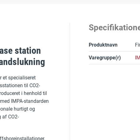
Specifikation
Produktnavn
Fi
ease station
Varegruppe(r)
IM
randslukning
r et specialiseret
sstationen til CO2-
oduceret i henhold til
se med IMPA-standarden
sonale hurtigt og
g af CO2-
fshoreinstallationer,