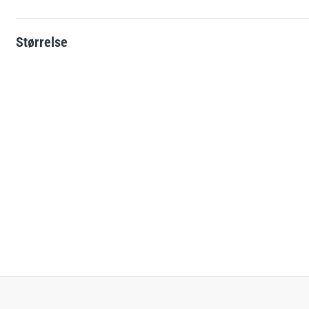
Solcelle-skilte
e
L-skilte
Størrelse
Landbrugsskilte
Hjertestarter-skilte
ATEX-skilte
Brandfare ved tørke
Glat vinter
Kemikalieskilte