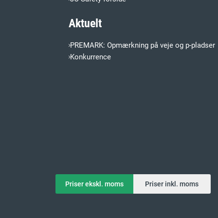
Aktuelt
PREMARK: Opmærkning på veje og p-pladser
Konkurrence
Priser ekskl. moms
Priser inkl. moms