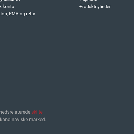
B konto
Produktnyheder
ion, RMA og retur
hedsrelaterede
skilte
 skandinaviske marked.