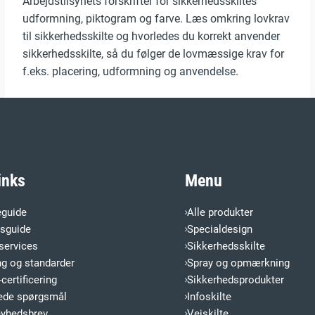
Arbejdstilsynets forskrifter for sikkerhedsskiltes
udformning, piktogram og farve. Læs omkring lovkrav
til sikkerhedsskilte og hvorledes du korrekt anvender
sikkerhedsskilte, så du følger de lovmæssige krav for
f.eks. placering, udformning og anvendelse.
inks
Menu
eguide
Alle produkter
esguide
Specialdesign
services
Sikkerhedsskilte
ng og standarder
Spray og opmærkning
certificering
Sikkerhedsprodukter
llede spørgsmål
Infoskilte
nyhedsbrev
Vejskilte