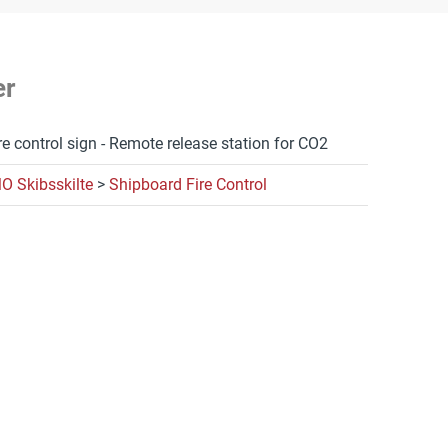
er
re control sign - Remote release station for CO2
O Skibsskilte
>
Shipboard Fire Control