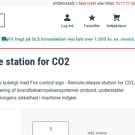
SPØRGSMÅL?
ÅBN CHAT
eller RING
70 77 77 33
Log ind
Favoritter
Indkøbskurv
Fri fragt på GLS forsendelser ved køb over 1.000 kr. ex. moms.
e station for CO2
Brands
Offentlig sektor
e emner
skilte
DENFOIL
Veje og vejarbejde
 tydeligt med Fire control sign - Remote release station for CO2,
Supernova+
e efterlysende skilte?
GRATIS E-BOG
aktivering af brandbekæmpelsessystemer ombord, understøtter
 Undgå disse 10 kritiske fejl ved sikkerhedsskiltning
Skibe og færger
ningens sikkerhed i maritime miljøer.
Undgå disse 10
RESTSALG
kritiske fejl med
Værksteder
sikkerhedsskilte
ktskilte
As
low
ng
Forår
Læs mere