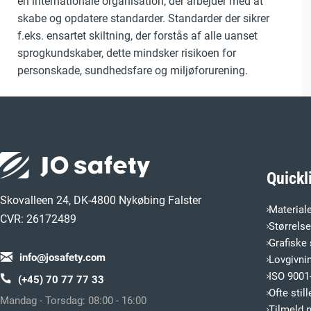
en internationale organisation, der arbejder med at
skabe og opdatere standarder. Standarder der sikrer
f.eks. ensartet skiltning, der forstås af alle uanset
sprogkundskaber, dette mindsker risikoen for
personskade, sundhedsfare og miljøforurening.
Quickl
Skovalleen 24, DK-4800 Nykøbing Falster
Material
CVR: 26172489
Størrels
Grafiske 
info@josafety.com
Lovgivni
ISO 9001-
(+45) 70 77 77 33
Ofte sti
Mandag - Torsdag: 08:00 - 16:00
Tilmeld 