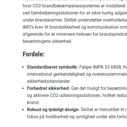
hvor CO2-brandbekæmpelsessystemer er installeret. 
ved fjernbetjeningsstationer for at sikre hurtig adga
under brandalarmer. Skiltet understøtter overholdel
IMO’s krav til brandsikkerhed og kommunikation ombo
afgørende for at minimere risikoen for brandspredni
besætningens sikkerhed.
Fordele:
Standardiseret symbolik:
Følger IMPA 33.6808, hvi
international genkendelighed og overensstemmel
sikkerhedsstandarder.
Forbedret sikkerhed:
Gør det muligt for besætning
og aktivere CO2-udløsningsstationen, hvilket redu
brand.
Robust og tydeligt design:
Skiltet er fremstillet ti
fokus på holdbarhed og synlighed under alle forho