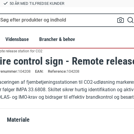
50 ÅR MED TILFREDSE KUNDER
Vidensbase
Brancher & behov
ote release station for CO2
ire control sign - Remote releas
Standarder
Landbrug
Relatered
renummer
104208
EAN:
Reference:
104208
lte
BR18 Brandskilte
Tilbehør til 
er
Grafiske services
Byggeri og anlæg
aceringen af fjernbetjeningsstationen til CO2-udløsning markeres
Byggepladsskilte
Hvorfor vælg
r følger IMPA 33.6808. Skiltet sikrer hurtig identifikation og 
e
Hold afstand og smitte værnemidler
GRATIS EBOG:
Transport
LAS- og IMO-krav og bidrager til effektiv brandkontrol og besæt
Fritstående gulvskilte
OUTLET / 
trien
Parkeringspladser
Gulvskilte
Samlingspun
Materiale
®
Vinkelskilte
Ladestandere og elbilparkeri