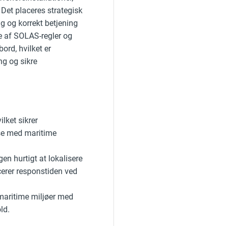
Det placeres strategisk
ng og korrekt betjening
se af SOLAS-regler og
rd, hvilket er
ng og sikre
lket sikrer
se med maritime
en hurtigt at lokalisere
cerer responstiden ved
l maritime miljøer med
ld.