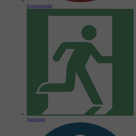
Forbudsskilte
Nødskilte