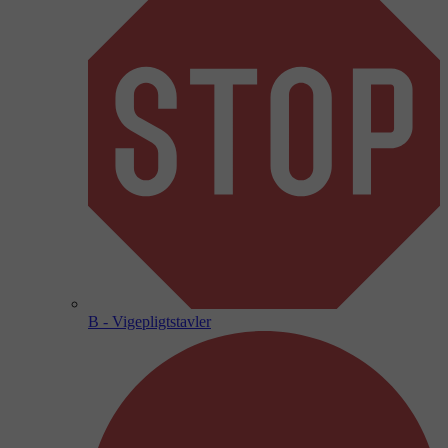
B - Vigepligtstavler