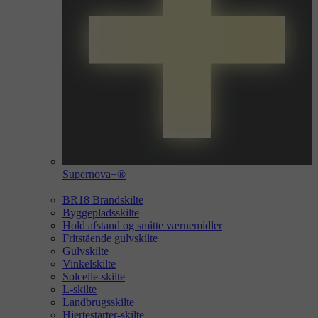
Supernova+®
BR18 Brandskilte
Byggepladsskilte
Hold afstand og smitte værnemidler
Fritstående gulvskilte
Gulvskilte
Vinkelskilte
Solcelle-skilte
L-skilte
Landbrugsskilte
Hjertestarter-skilte