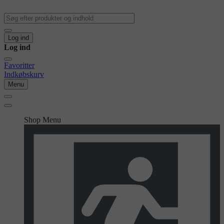
Log ind
Log ind
Favoritter
Indkøbskurv
Menu
Shop Menu