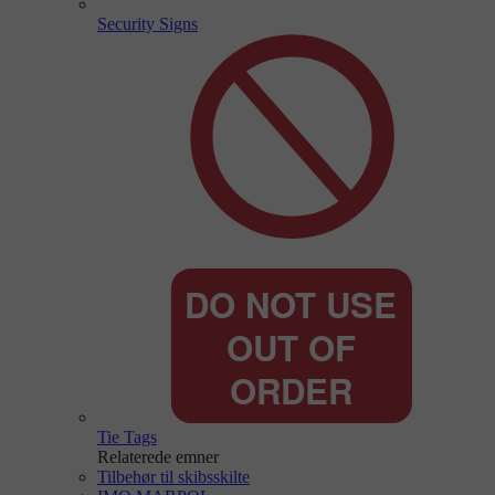
Security Signs
Tie Tags
Relaterede emner
Tilbehør til skibsskilte