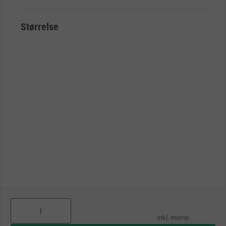
Størrelse
As
low