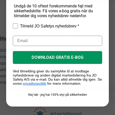
Undgå de 10 oftest forekommende fejl med
sikkerhedskilte. Få vores e-bog gratis når du
tilmelder dig vores nyhedsbrev nedenfor.
Tilmeld JO Safetys nyhedsbrev *
Hvad er ISO?
ISO (International Organization for Standardization) er en
internationale organisation, der arbejder med at skabe og
DOWNLOAD GRATIS E-BOG
opdatere standarder. Standarder der sikrer f.eks. ensartet
skiltning, der forstås af alle uanset sprogkundskaber, dette
Ved tilmelding giver du samtykke til at modtage
nyhedsbreve og anden digital markedsføring fra JO
mindsker risikoen for personskade, sundhedsfare og
Safety A/S via e-mail. Du kan altid afmelde dig igen. Se
miljøforurening.
vores
privatlivspolitik
for mere information.
Nej tak - jeg har 100% styr på sikkerheden