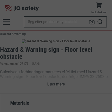
Indkøbskurv
Hazard & Warning
Hazard & Warning sign - Floor level
obstacle
Varenummer
107173
EAN:
Gulvniveau forhindringer markeres effektivt med Hazard &
Warning sign - Floor level obstacle, der følger IMPA 33.7508 og
IMO-standarder. Skiltet advarer om potentielle faldrisici i
Læs mere
maskinrum, gangarealer og lastområder, hvilket bidrager til at
forebygge ulykker og sikre besætningens sikkerhed. Det
understøtter overholdelse af SOLAS og maritime
sikkerhedskrav ombord.
Materiale