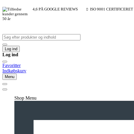
4,6 PÅ GOOGLE REVIEWS
ISO 9001 CERTIFICERET
Log ind
Log ind
Favoritter
Indkøbskurv
Menu
Shop Menu