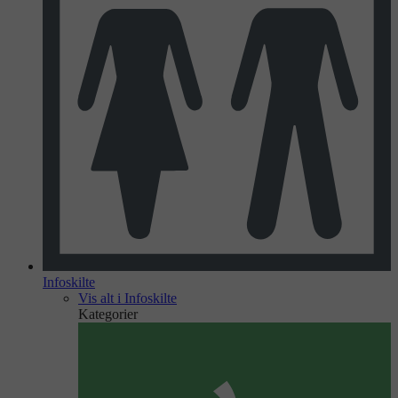
Infoskilte
Vis alt i Infoskilte
Kategorier