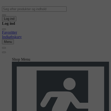
Log ind
Log ind
Favoritter
Indkøbskurv
Menu
Shop Menu