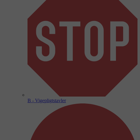
B - Vigepligtstavler