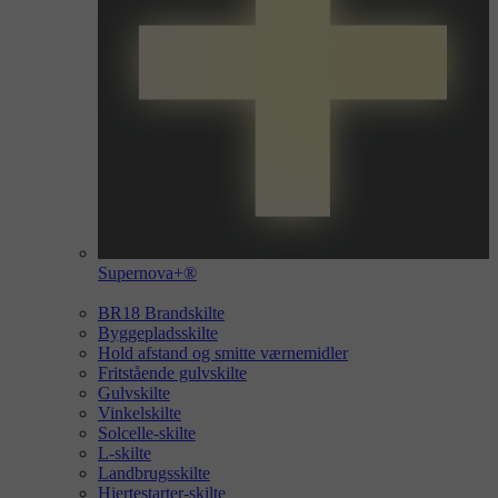
Supernova+®
BR18 Brandskilte
Byggepladsskilte
Hold afstand og smitte værnemidler
Fritstående gulvskilte
Gulvskilte
Vinkelskilte
Solcelle-skilte
L-skilte
Landbrugsskilte
Hjertestarter-skilte