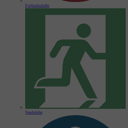
Forbudsskilte
Nødskilte