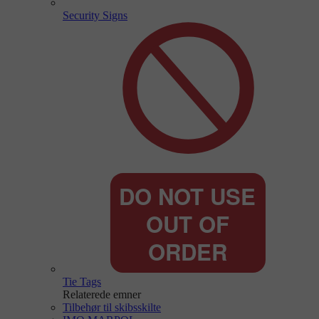
Security Signs
Tie Tags
Relaterede emner
Tilbehør til skibsskilte