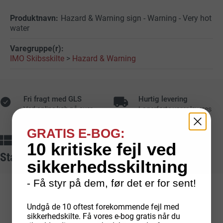
Hazard & Warning sign - Warning - Very hot
water
IMO Skibsskilte
>
Hazard & Warning
Fri fragt med GLS
Hurtig levering
Ved online køb på over
Lagerførte varer leveres
1.000 kr.
typisk på 1-2 hverdage
GRATIS E-BOG:
Dansk produktion
Sikker betaling
10 kritiske fejl ved
Egenproducerede
skilte
fra
Med kort, mobilepay,
Standarder vi arbejder ud fra
dansk fabrik
faktura og EAN
sikkerhedsskiltning
- Få styr på dem, før det er for sent!
Undgå de 10 oftest forekommende fejl med
sikkerhedskilte. Få vores e-bog gratis når du