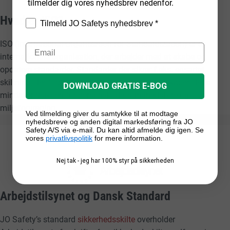
tilmelder dig vores nyhedsbrev nedenfor.
Hvad er ISO?
Tilmeld JO Safetys nyhedsbrev *
ISO (International Organization for Standardization) er en
internationale organisation, der arbejder med at skabe og
opdatere standarder. Standarder der sikrer f.eks. ensartet
skiltning, der forstås af alle uanset sprogkundskaber, dette
DOWNLOAD GRATIS E-BOG
mindsker risikoen for personskade, sundhedsfare og
miljøforurening.
Ved tilmelding giver du samtykke til at modtage
nyhedsbreve og anden digital markedsføring fra JO
Safety A/S via e-mail. Du kan altid afmelde dig igen. Se
vores
privatlivspolitik
for mere information.
Nej tak - jeg har 100% styr på sikkerheden
Arbejdstilsynet og Dansk Standard
JO Safety’s standard
sikkerhedsskilte
overholder